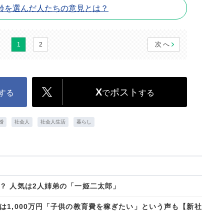
齢を選んだ人たちの意見とは？
次へ
1
2
X
ポスト
する
で
する
婚
社会人
社会人生活
暮らし
？ 人気は2人姉弟の「一姫二太郎」
は1,000万円「子供の教育費を稼ぎたい」という声も【新社