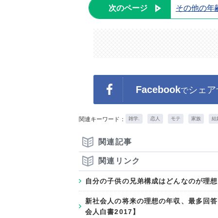
次のページ
その他の年
Facebook
シェア
で
関連キーワード：
雑学.
恋人
モテ
家族
結
関連記事
関連リンク
自分の子供の兄弟構成はどんなのが理想
新社会人の将来の理想の年収、最多回答
会人白書2017】