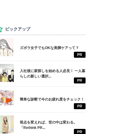
ピックアップ
ズボラ女子でもOKな美脚ケアって？
PR
入社後に家探しを始める人必見！ 一人暮
らしの新しい選択...
PR
簡単な診断で今のお疲れ度をチェック！
PR
視点を変えれば、世の中は変わる。
「Rethink PR...
PR