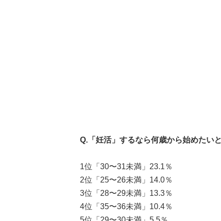
Q.「妊活」するなら何歳から始めたい
1位「30〜31未満」23.1％
2位「25〜26未満」14.0％
3位「28〜29未満」13.3％
4位「35〜36未満」10.4％
5位「29〜30未満」5.5％