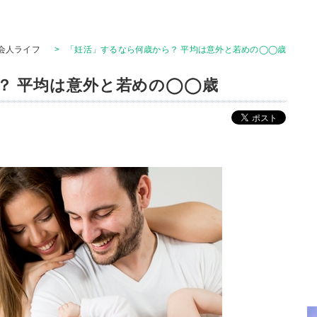
会人ライフ
>
「妊活」するなら何歳から？ 平均は意外と若めの◯◯歳
？ 平均は意外と若めの◯◯歳