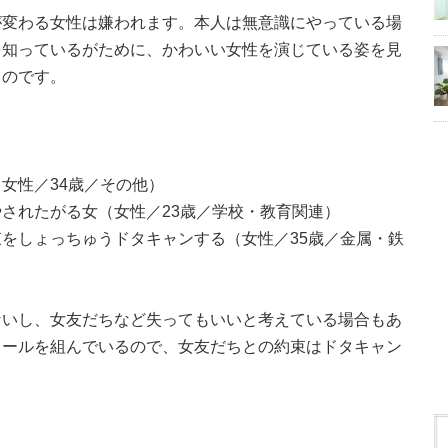
が変わる女性は嫌われます。本人は無意識にやっている場
を知っているがために、かわいい女性を演じている姿を見
ものです。
女性／34歳／その他）
されたがる女（女性／23歳／学校・教育関連）
をしょっちゅうドタキャンする（女性／35歳／金属・鉄
ないし、女友だちなど失ってもいいと考えている場合もあ
ュールを組んでいるので、女友だちとの約束はドタキャン