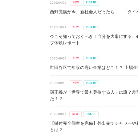
2026/04/02
西野亮廣が今、新社会人だったら――「タイパ
2025/10/21
今こそ知っておくべき！自分を大事にする、
プ体験レポート
2025/09/29
世田谷区で年収の高い企業はどこ！？ 上場企業平
2025/09/13
孫正義が「世界で最も尊敬する人」は誰？差
た！？
2025/08/11
【鍵付完全個室を完備】外出先でシャワーや
とは？