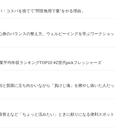
・コスパを捨てて“問答無用で量”をやる理由」
心身のバランスの整え方。ウェルビーイングを学ぶワークショッ
均年収ランキングTOP10 #Z世代pickフレッシャーズ
別と貧困に立ち向かいながら「負けじ魂」を燃やし抜いた人だっ
着替えなど「ちょっと涼みたい」ときに頼りになる便利スポット