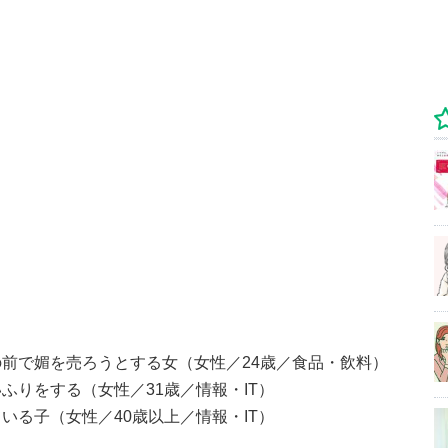
前で媚を売ろうとする女（女性／24歳／食品・飲料）
ふりをする（女性／31歳／情報・IT）
いる子（女性／40歳以上／情報・IT）