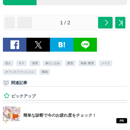
1 / 2
恋人
モテ
清潔
身だしなみ
髪型
収納･整理
メイク
オフィスファッション
職場
関連記事
ピックアップ
簡単な診断で今のお疲れ度をチェック！
PR