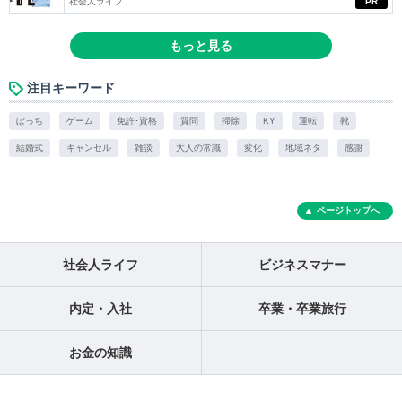
社会人ライフ
PR
もっと見る
注目キーワード
ぼっち
ゲーム
免許･資格
質問
掃除
KY
運転
靴
結婚式
キャンセル
雑談
大人の常識
変化
地域ネタ
感謝
ページトップへ
社会人ライフ
ビジネスマナー
内定・入社
卒業・卒業旅行
お金の知識