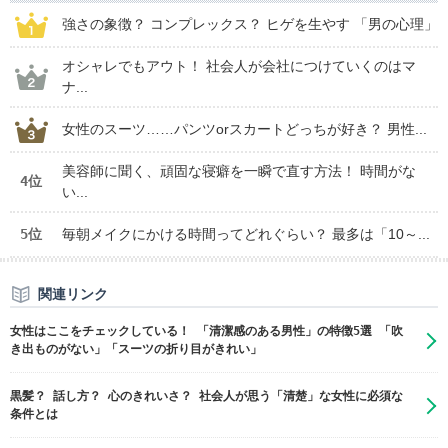
強さの象徴？ コンプレックス？ ヒゲを生やす 「男の心理」
オシャレでもアウト！ 社会人が会社につけていくのはマ
ナ...
女性のスーツ……パンツorスカートどっちが好き？ 男性...
美容師に聞く、頑固な寝癖を一瞬で直す方法！ 時間がな
4位
い...
5位
毎朝メイクにかける時間ってどれぐらい？ 最多は「10～...
関連リンク
女性はここをチェックしている！ 「清潔感のある男性」の特徴5選 「吹
き出ものがない」「スーツの折り目がきれい」
黒髪？ 話し方？ 心のきれいさ？ 社会人が思う「清楚」な女性に必須な
条件とは