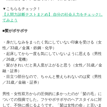
▼こちらもチェック！
【人間力診断テストまとめ】 自分の社会人力をチェックし
てみよう
■髪がボサボサ
・身だしなみをまったく気にしていない印象を受ける（女
性／33歳／金属・鉄鋼・化学）
・起床してから一度も気にしていないように思える（男性
／26歳／電機）
・髪がきれいだと美人度が上がると思う（女性／31歳／金
融・証券）
・目立つ部分なので、ちゃんと整えられないのは変（男性
／31歳／金融・証券）
男性・女性双方からの圧倒的に多かったのが「髪の毛」に
ついての指摘でした。フケやボサボサのヘアスタイルに対
して、不快に感じるようです。「髪は女性の命」と言いま