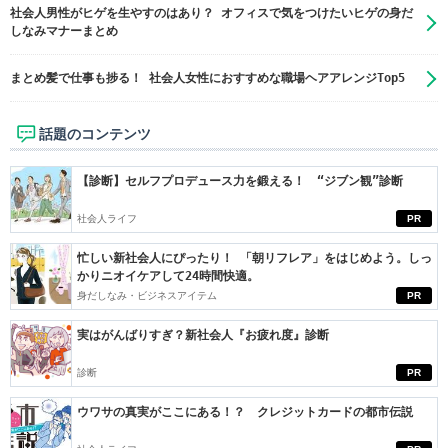
社会人男性がヒゲを生やすのはあり？ オフィスで気をつけたいヒゲの身だ
しなみマナーまとめ
まとめ髪で仕事も捗る！ 社会人女性におすすめな職場ヘアアレンジTop5
話題のコンテンツ
【診断】セルフプロデュース力を鍛える！ “ジブン観”診断
社会人ライフ
PR
忙しい新社会人にぴったり！ 「朝リフレア」をはじめよう。しっ
かりニオイケアして24時間快適。
身だしなみ・ビジネスアイテム
PR
実はがんばりすぎ？新社会人『お疲れ度』診断
診断
PR
ウワサの真実がここにある！？ クレジットカードの都市伝説