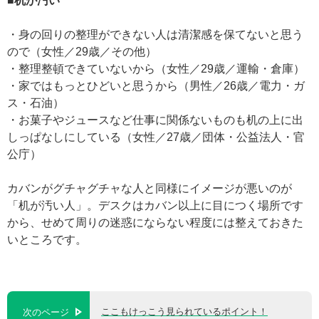
■机が汚い
・身の回りの整理ができない人は清潔感を保てないと思う
ので（女性／29歳／その他）
・整理整頓できていないから（女性／29歳／運輸・倉庫）
・家ではもっとひどいと思うから（男性／26歳／電力・ガ
ス・石油）
・お菓子やジュースなど仕事に関係ないものも机の上に出
しっぱなしにしている（女性／27歳／団体・公益法人・官
公庁）
カバンがグチャグチャな人と同様にイメージが悪いのが
「机が汚い人」。デスクはカバン以上に目につく場所です
から、せめて周りの迷惑にならない程度には整えておきた
いところです。
ここもけっこう見られているポイント！
次のページ