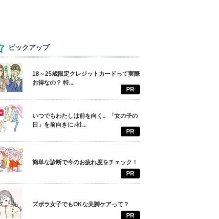
ピックアップ
18～25歳限定クレジットカードって実際
お得なの？ 特...
PR
いつでもわたしは前を向く。「女の子の
日」を前向きに♪社...
PR
簡単な診断で今のお疲れ度をチェック！
PR
ズボラ女子でもOKな美脚ケアって？
PR