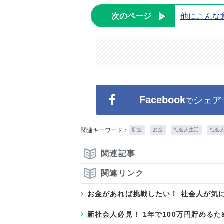
次のページ
他にこんな
Facebook
シェア
で
関連キーワード：
貯金
お金
社会人生活
社会
関連記事
関連リンク
お金があれば挑戦したい！ 社会人が気
新社会人必見！ 1年で100万円貯める