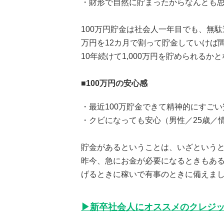
・財形で自然に貯まったからなんとも思
100万円貯金は社会人一年目でも、無
万円を12カ月で割って貯金していけば
10年続けて1,000万円を貯められる
■100万円の安心感
・最近100万貯金できて精神的にすご
・クビになっても安心（男性／25歳／情
貯金があるということは、いざという
昨今、急にお金が必要になるときもあ
げるときに稼いで有事のときに備えま
▶新卒社会人にオススメのクレジ