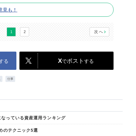
意見も！
次へ
1
2
X
ポスト
する
で
する
人
仕事
になっている資産運用ランキング
ためのテクニック5選