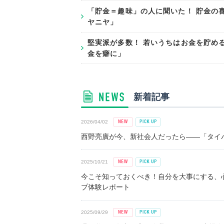
「貯金＝趣味」の人に聞いた！ 貯金の
ヤニヤ」
堅実派が多数！ 若いうちはお金を貯める
金を癖に」
新着記事
2026/04/02
西野亮廣が今、新社会人だったら――「タイパ
2025/10/21
今こそ知っておくべき！自分を大事にする、
プ体験レポート
2025/09/29