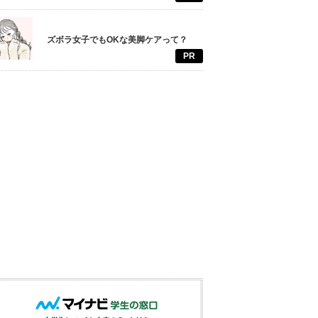
ズボラ女子でもOKな美脚ケアって？
PR