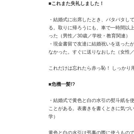
■これまた失礼しました！
・結婚式に出席したとき、バタバタし
る。取りに帰ろうにも、車で一時間以
った（男性／30歳／学校・教育関連）
・現金書留で友達に結婚祝いを送った
なかった。すぐに送りなおした（女性／
これだけは忘れたら赤っ恥！ しっかり
■危機一髪!?
・結婚式で黄色と白の水引の熨斗紙を
ことがある。表書きを書くときに気づいて事
学）
黄色と白の水引は弔事の際に使うもの