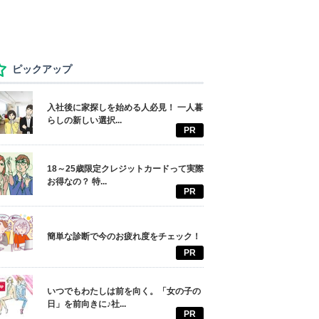
ピックアップ
入社後に家探しを始める人必見！ 一人暮
らしの新しい選択...
PR
18～25歳限定クレジットカードって実際
お得なの？ 特...
PR
簡単な診断で今のお疲れ度をチェック！
PR
いつでもわたしは前を向く。「女の子の
日」を前向きに♪社...
PR