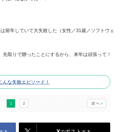
は留年していて大失敗した（女性／31歳／ソフトウェ
...。先取りで贈ったことにするから、来年は頑張って！
こんな失敗エピソード！
次へ
1
2
X
ポスト
する
で
する