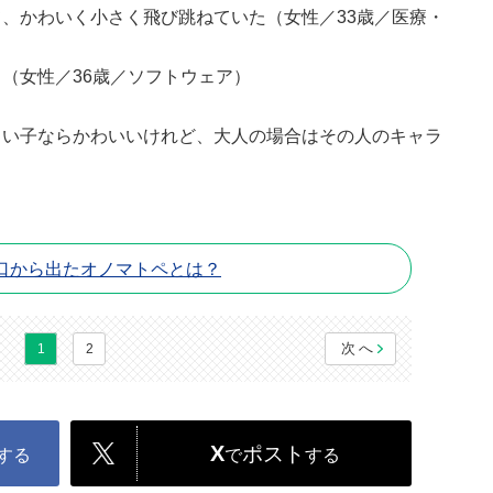
、かわいく小さく飛び跳ねていた（女性／33歳／医療・
（女性／36歳／ソフトウェア）
さい子ならかわいいけれど、大人の場合はその人のキャラ
口から出たオノマトペとは？
次へ
1
2
X
ポスト
する
で
する