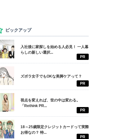
ピックアップ
入社後に家探しを始める人必見！ 一人暮
らしの新しい選択...
PR
ズボラ女子でもOKな美脚ケアって？
PR
視点を変えれば、世の中は変わる。
「Rethink PR...
PR
18～25歳限定クレジットカードって実際
お得なの？ 特...
PR