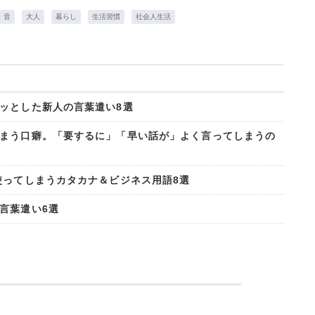
音
大人
暮らし
生活習慣
社会人生活
ッとした新人の言葉遣い8選
まう口癖。「要するに」「早い話が」よく言ってしまうの
使ってしまうカタカナ＆ビジネス用語8選
言葉遣い6選