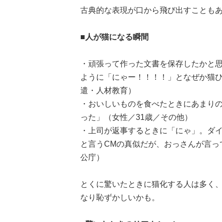
古典的な表現が口から飛び出すことも
■人が猫になる瞬間
・頑張って作った文書を保存したかと
ように「にゃー！！！！」となぜか猫ひ
遣・人材教育）
・おいしいものを食べたときにあまり
った」（女性／31歳／その他）
・上司が返事するときに「にゃ」。ダ
と言うCMの真似だが、おっさんが言っ
公庁）
とくに驚いたときに猫化する人は多く
なり恥ずかしいかも。