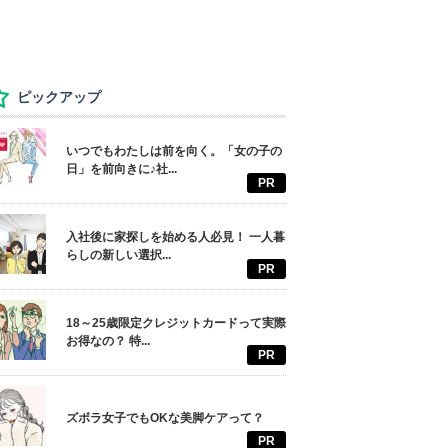
ピックアップ
いつでもわたしは前を向く。「女の子の
日」を前向きに♪社...
PR
入社後に家探しを始める人必見！ 一人暮
らしの新しい選択...
PR
18～25歳限定クレジットカードって実際
お得なの？ 特...
PR
ズボラ女子でもOKな美脚ケアって？
PR