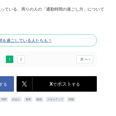
残っている、周りの人の「通勤時間の過ごし方」について
間を過ごしている人たちも！
次へ
1
2
X
ポスト
する
で
する
時間
社会人
電車
勉強
スキルアップ
情報