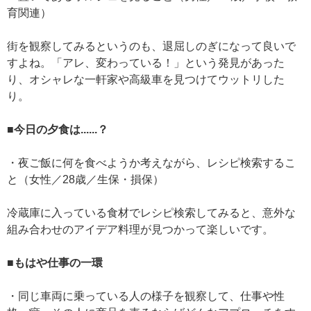
育関連）
街を観察してみるというのも、退屈しのぎになって良いで
すよね。「アレ、変わっている！」という発見があった
り、オシャレな一軒家や高級車を見つけてウットリした
り。
■今日の夕食は......？
・夜ご飯に何を食べようか考えながら、レシピ検索するこ
と（女性／28歳／生保・損保）
冷蔵庫に入っている食材でレシピ検索してみると、意外な
組み合わせのアイデア料理が見つかって楽しいです。
■もはや仕事の一環
・同じ車両に乗っている人の様子を観察して、仕事や性