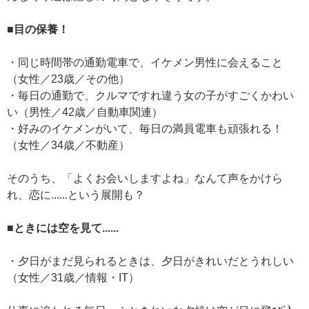
■目の保養！
・同じ時間帯の通勤電車で、イケメン男性に会えること
（女性／23歳／その他）
・毎日の通勤で、クルマですれ違う女の子がすごくかわい
い（男性／42歳／自動車関連）
・好みのイケメンがいて、毎日の満員電車も頑張れる！
（女性／34歳／不動産）
そのうち、「よくお会いしますよね」なんて声をかけら
れ、恋に......という展開も？
■ときには空を見て......
・夕日がまだ見られるときは、夕日がきれいだとうれしい
（女性／31歳／情報・IT）