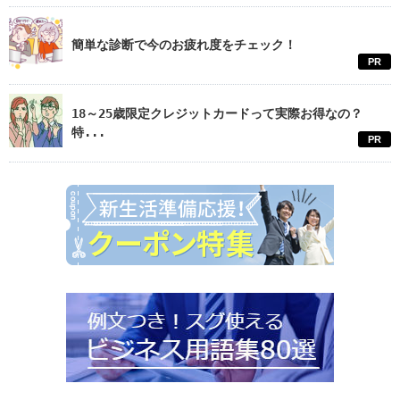
簡単な診断で今のお疲れ度をチェック！
PR
18～25歳限定クレジットカードって実際お得なの？
特...
PR