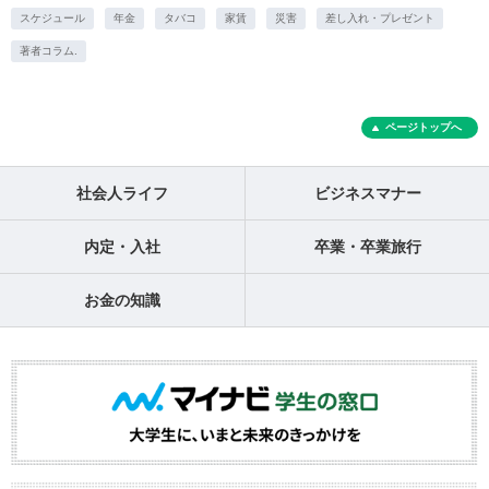
スケジュール
年金
タバコ
家賃
災害
差し入れ・プレゼント
著者コラム.
ページトップへ
社会人ライフ
ビジネスマナー
内定・入社
卒業・卒業旅行
お金の知識