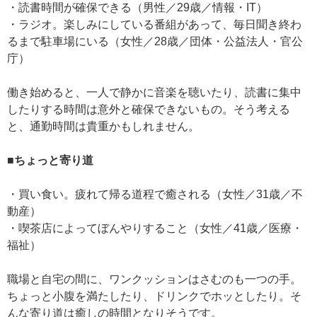
・読書時間が確保できる（男性／29歳／情報・IT）
・ラジオ。楽しみにしている番組があって、毎日聞き終わ
るまで駐車場にいる（女性／28歳／団体・公益法人・官公
庁）
働き始めると、一人で静かに音楽を聴いたり、読書に集中
したりする時間は意外と確保できないもの。そう考える
と、通勤時間は貴重かもしれません。
■ちょっと寄り道
・買い食い。疲れて帰る道程で癒される（女性／31歳／不
動産）
・喫茶店によってぼんやりすること（女性／41歳／医療・
福祉）
職場と自宅の間に、ワンクッションはさむのも一つの手。
ちょっと小腹を満たしたり、ドリンクでホッとしたり。そ
んな寄り道は癒しの時間となりそうです。