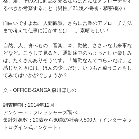
格、癖、その人に商品を売るならばどんなアプローチをす
るべきか考察すること（男性／21歳／機械・精密機器）
面白いですよね、人間観察。さらに営業のアプローチ方法
まで考えて仕事に活かすとは......。素晴らしい！
自然、人、食べもの、音楽、本、動物、ささいな出来事な
どなど。こうして見ると、通勤途中のちょっとした楽しみ
は、たくさんありそうです。「通勤なんてつらいだけ」と
感じたときには、ほんの少しだけ、いつもと違うことをし
てみてはいかがでしょうか？
文・OFFICE-SANGA 森川ほしの
調査時期：2014年12月
アンケート：フレッシャーズ調べ
集計対象数：20歳から60歳の社会人500人（インターネッ
トログイン式アンケート）