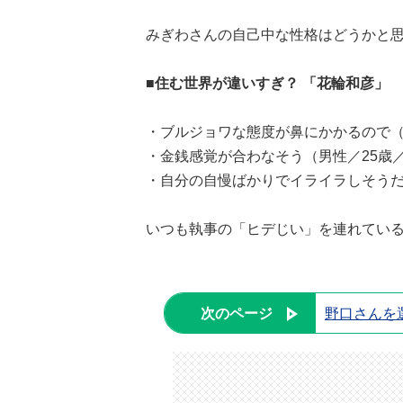
みぎわさんの自己中な性格はどうかと
■住む世界が違いすぎ？ 「花輪和彦」
・ブルジョワな態度が鼻にかかるので（
・金銭感覚が合わなそう（男性／25歳
・自分の自慢ばかりでイライラしそうだ
いつも執事の「ヒデじい」を連れてい
次のページ
野口さんを