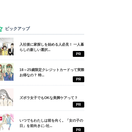
ピックアップ
入社後に家探しを始める人必見！ 一人暮
らしの新しい選択...
PR
18～25歳限定クレジットカードって実際
お得なの？ 特...
PR
ズボラ女子でもOKな美脚ケアって？
PR
いつでもわたしは前を向く。「女の子の
日」を前向きに♪社...
PR