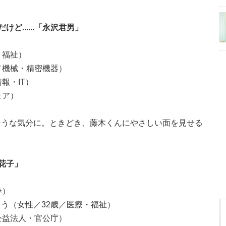
ど......「永沢君男」
・福祉）
／機械・精密機器）
報・IT）
ェア）
そうな気分に。ときどき、藤木くんにやさしい面を見せる
花子」
券）
う（女性／32歳／医療・福祉）
公益法人・官公庁）