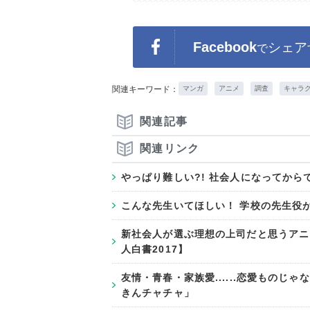
Facebook
シェア
で
関連キーワード：
マンガ
アニメ
調査
キャラ
関連記事
関連リンク
やっぱり難しい?! 社会人になってから
​こんな先生いてほしい！ 学校の先生役
新社会人が選ぶ理想の上司だと思うアニメ
人白書2017】
友情・青春・家族愛......恋愛もの
きんチャチャ」