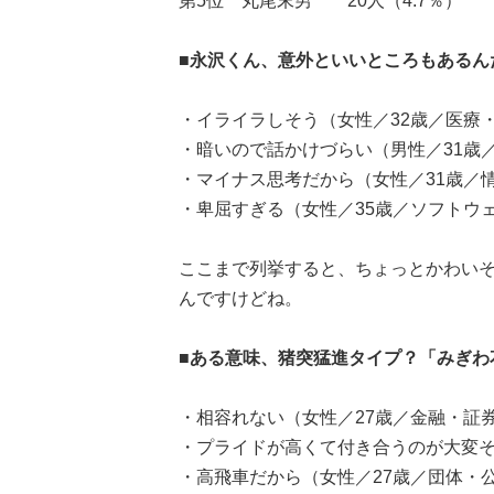
第5位 丸尾末男 20人（4.7％）
■永沢くん、意外といいところもあるんだけ
・イライラしそう（女性／32歳／医療
・暗いので話かけづらい（男性／31歳
・マイナス思考だから（女性／31歳／情
・卑屈すぎる（女性／35歳／ソフトウ
ここまで列挙すると、ちょっとかわい
んですけどね。
■ある意味、猪突猛進タイプ？「みぎわ
・相容れない（女性／27歳／金融・証
・プライドが高くて付き合うのが大変そ
・高飛車だから（女性／27歳／団体・