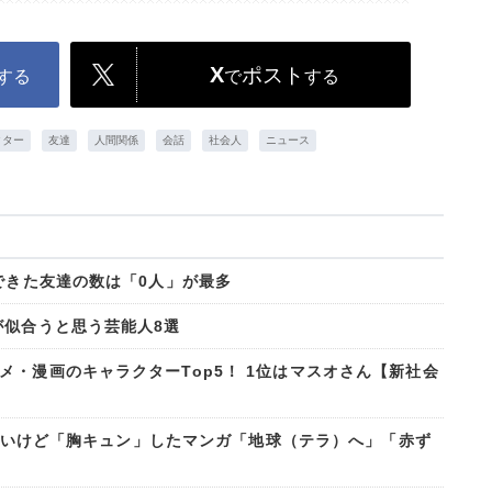
X
ポスト
する
で
する
クター
友達
人間関係
会話
社会人
ニュース
できた友達の数は「0人」が最多
が似合うと思う芸能人8選
・漫画のキャラクターTop5！ 1位はマスオさん【新社会
じゃないけど「胸キュン」したマンガ「地球（テラ）へ」「赤ず