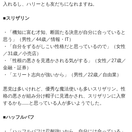
入れるし、ハリーとも友だちになれますね。
■スリザリン
・「機知に富む才知、断固たる決意が自分に合っていると
思う」（男性／44歳／情報・IT）
・「自分をずるがしこい性格だと思っているので」（女性
／31歳／小売店）
・「性根の悪さを見透かされる気がする」（女性／27歳／
金融・証券）
・「エリート志向が強いから」（男性／22歳／自由業）
悪党は多いけれど、優秀な魔法使いも多いスリザリン。性
格の悪さが組み分け帽子に見透かされ、スリザリンに入寮
するかも......と思っている人が多いようでした。
■ハッフルパフ
・「ハッフルパフは忍耐強いから、自分には合っている」