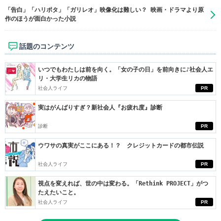
「告白」「ハリポタ」「ガリレオ」映像化は難しい？ 映画・ドラマより原
作のほうが面白かった小説
話題のコンテンツ
いつでもわたしは前を向く。「女の子の日」を前向きに♪社会人エ
リ・大学生リカの物語
社会人ライフ
PR
実はがんばりすぎ？新社会人『お疲れ度』診断
診断
PR
ウワサの真実がここにある！？ クレジットカードの都市伝説
社会人ライフ
PR
視点を変えれば、世の中は変わる。「Rethink PROJECT」がつ
たえたいこと。
社会人ライフ
PR