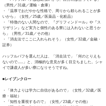
（男性／31歳／運輸・倉庫）
・「温厚でおだやかな性格で、周りから頼られることが多
いから」（女性／25歳／医薬品・化粧品）
・「特徴のない人間なので、『グリフィンドール』や『ス
リザリン』など実力と個性のある寮には入れないと思うか
ら」（男性／31歳／その他）
・「消去法でここに入れられそう」（女性／32歳／金融・
証券）
ハッフルパフを選んだ人は、「消去法で」「何のとりえも
ないので......」と、消極的な意見が多く目立ちました。シャ
イで謙虚人が多い寮になりそうですね。
■レイブンクロー
・「体力よりは学力に自信があるので」（女性／32歳／医
療・福祉）
・「知性を重視するので」（女性／23歳／その他）