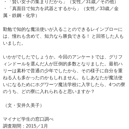
・「賢い女子の集まりだから」（女性／31歳／その他）
・「真面目で知力を武器とするから」（女性／33歳／金
属・鉄鋼・化学）
勤勉で知的な魔法使いが入ることのできるレインブローに
は、憧れも含めて、知力なら勝負できる！ と回答した人も
いました。
いかがでしたでしょうか。今回のアンケートでは、グリフ
ィンドールを選んだ人が圧倒的多数となりました。最初ハ
リーは素朴で普通の少年でしたから、その様子に自分を重
ねる人も多かったのかもしれません。もしあなたが魔法使
いになるためにホグワーツ魔法学校に入学したら、4つの寮
のうち、どの寮に入れられると思いますか？
（文・安井久美子）
マイナビ学生の窓口調べ
調査期間：2015／1月