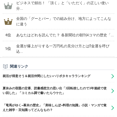
ビジネスで頻出！ 「頂く」と「いただく」の正しい使い
分...
全国の「グーとパー」での組み分け、地方によってこんな
に違う
4位
あなたはどれを読んでた？ 各新聞社の朝刊4コマの歴史「...
金運が爆上がりする一万円札の見分け方とは⁉金運を呼び
5位
込...
関連リンク
就活が得意そう＆就活仲間にしたいハリポタキャラランキング
夏休みの宿題の定番、読書感想文の思い出「3回転校したので3年連続で使
い回した」「コミカル調で書いたらウケた」
「竜馬がゆく→幕末の歴史」「美味しんぼ→料理の知識」小説・マンガで覚
えた雑学・豆知識ってどんなもの？