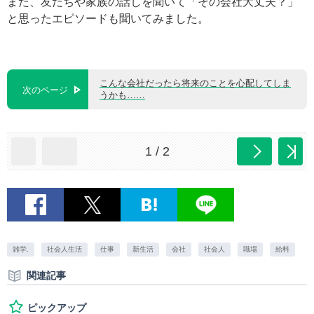
また、友だちや家族の話しを聞いて「その会社大丈夫？」
と思ったエピソードも聞いてみました。
こんな会社だったら将来のことを心配してしま
次のページ
うかも……
1 / 2
雑学.
社会人生活
仕事
新生活
会社
社会人
職場
給料
関連記事
ピックアップ