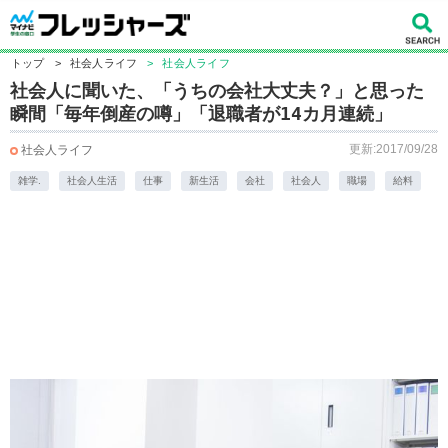
トップ
>
社会人ライフ
>
社会人ライフ
社会人に聞いた、「うちの会社大丈夫？」と思った
瞬間「毎年倒産の噂」「退職者が14カ月連続」
更新:2017/09/28
社会人ライフ
雑学.
社会人生活
仕事
新生活
会社
社会人
職場
給料