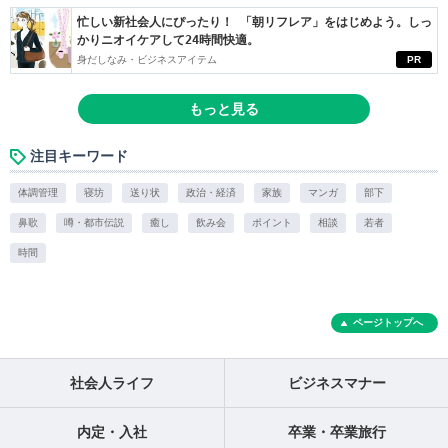
忙しい新社会人にぴったり！ 「朝リフレア」をはじめよう。しっ
かりニオイケアして24時間快適。
身だしなみ・ビジネスアイテム
PR
もっと見る
注目キーワード
体調管理
寝坊
送り状
政治・経済
家族
マンガ
部下
鼻歌
噂・都市伝説
癒し
飲み会
ポイント
相談
若者
時間
ページトップへ
社会人ライフ
ビジネスマナー
内定・入社
卒業・卒業旅行