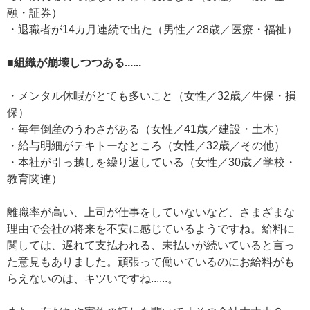
融・証券）
・退職者が14カ月連続で出た（男性／28歳／医療・福祉）
■組織が崩壊しつつある......
・メンタル休暇がとても多いこと（女性／32歳／生保・損
保）
・毎年倒産のうわさがある（女性／41歳／建設・土木）
・給与明細がテキトーなところ（女性／32歳／その他）
・本社が引っ越しを繰り返している（女性／30歳／学校・
教育関連）
離職率が高い、上司が仕事をしていないなど、さまざまな
理由で会社の将来を不安に感じているようですね。給料に
関しては、遅れて支払われる、未払いが続いていると言っ
た意見もありました。頑張って働いているのにお給料がも
らえないのは、キツいですね......。