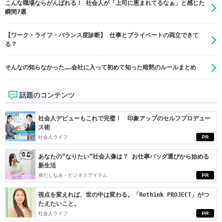
こんな職場ならがんばれる！ 社会人が「上司に恵まれてるなぁ」と感じた
瞬間7選
【ワーク・ライフ・バランス度診断】 仕事とプライベートの両立できて
る？
そんなの知らなかった……会社に入って初めて知った暗黙のルールまとめ
話題のコンテンツ
社会人デビューもこれで完璧！ 印象アップのセルフプロデュー
ス術
社会人ライフ
PR
あなたの“なりたい”社会人像は？ お仕事バッグ選びから始める
新生活
身だしなみ・ビジネスアイテム
PR
視点を変えれば、世の中は変わる。「Rethink PROJECT」がつ
たえたいこと。
社会人ライフ
PR