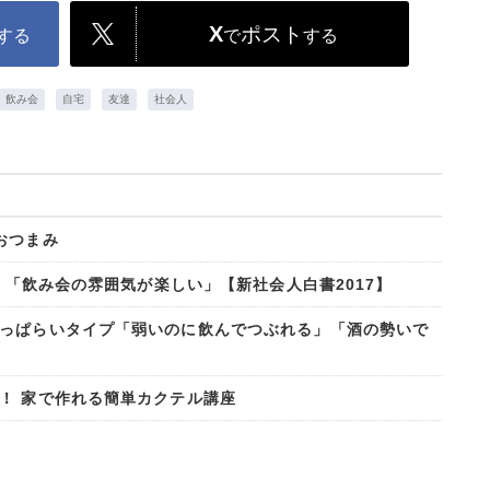
X
ポスト
する
で
する
飲み会
自宅
友達
社会人
おつまみ
！ 「飲み会の雰囲気が楽しい」【新社会人白書2017】
っぱらいタイプ「弱いのに飲んでつぶれる」「酒の勢いで
！ 家で作れる簡単カクテル講座