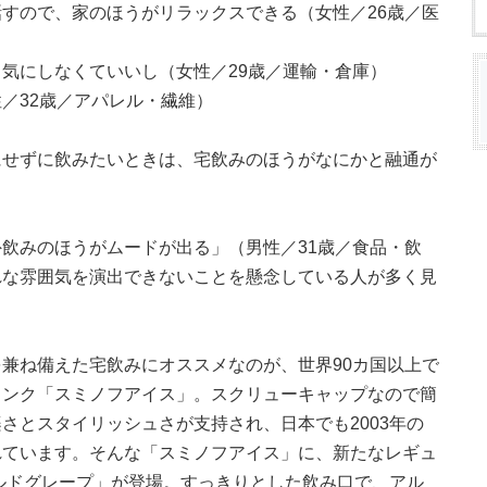
すので、家のほうがリラックスできる（女性／26歳／医
気にしなくていいし（女性／29歳／運輸・倉庫）
／32歳／アパレル・繊維）
にせずに飲みたいときは、宅飲みのほうがなにかと融通が
飲みのほうがムードが出る」（男性／31歳／食品・飲
れな雰囲気を演出できないことを懸念している人が多く見
兼ね備えた宅飲みにオススメなのが、世界90カ国以上で
リンク「スミノフアイス」。スクリューキャップなので簡
さとスタイリッシュさが支持され、日本でも2003年の
れています。そんな「スミノフアイス」に、新たなレギュ
ルドグレープ」が登場。すっきりとした飲み口で、アル