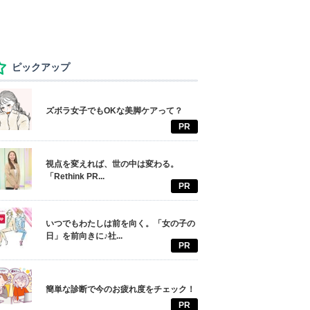
ピックアップ
ズボラ女子でもOKな美脚ケアって？
PR
視点を変えれば、世の中は変わる。
「Rethink PR...
PR
いつでもわたしは前を向く。「女の子の
日」を前向きに♪社...
PR
簡単な診断で今のお疲れ度をチェック！
PR