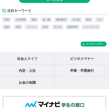
注目キーワード
年収
入社準備
爆笑
食べ物
国内旅行
女子旅
笑顔
モテ
有給
手紙
イケメン
年金
子ども
仮想現実
ハートマーク
ページトップへ
社会人ライフ
ビジネスマナー
内定・入社
卒業・卒業旅行
お金の知識