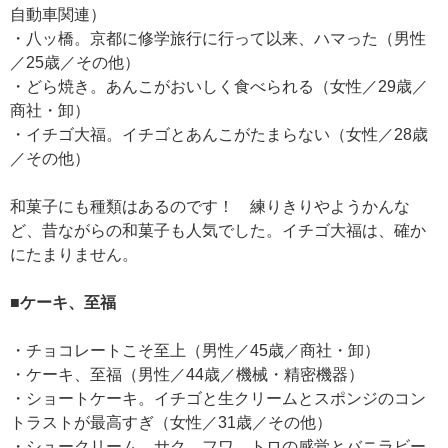
自動車関連）
・八ッ橋。京都に修学旅行に行って以来、ハマった（男性
／25歳／その他）
・どら焼き。あんこがおいしく食べられる（女性／29歳／
商社・卸）
・イチゴ大福。イチゴとあんこがたまらない（女性／28歳
／その他）
和菓子にも種類はあるのです！ 練りきりやようかんな
ど、昔ながらの和菓子も人気でした。イチゴ大福は、確か
にたまりません。
■ケーキ、至福
・チョコレートこそ至上（男性／45歳／商社・卸）
・ケーキ、至福（男性／44歳／機械・精密機器）
・ショートケーキ。イチゴと生クリームとスポンジのコン
トラストが最高すぎ（女性／31歳／その他）
・シュークリーム。サク、フワ、トロの感覚とバニラビー