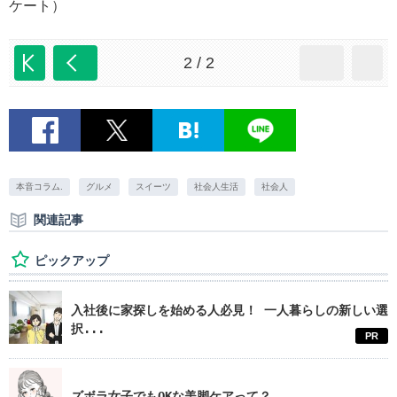
ケート）
2 / 2
本音コラム.
グルメ
スイーツ
社会人生活
社会人
関連記事
ピックアップ
入社後に家探しを始める人必見！ 一人暮らしの新しい選
択...
PR
ズボラ女子でもOKな美脚ケアって？