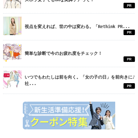
PR
視点を変えれば、世の中は変わる。「Rethink PR...
PR
簡単な診断で今のお疲れ度をチェック！
PR
いつでもわたしは前を向く。「女の子の日」を前向きに♪
社...
PR