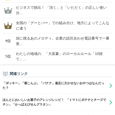
ビジネスで頻出！ 「頂く」と「いただく」の正しい使い
分...
全国の「グーとパー」での組み分け、地方によってこんな
に違う
頭に残るあのメロディ。企業の語呂合わせ電話番号で一番
4位
覚...
わたしの地域の、「大富豪」のローカルルール「10捨
5位
て」...
関連リンク
「ポッキー」「都こんぶ」「バナナ」遠足に欠かせないおやつはなんだっ
た？
ほんとにおいしいお菓子のアレンジレシピ！ 「トマトにポテチとチーズで
チン」「かっぱえびせんグラタン」