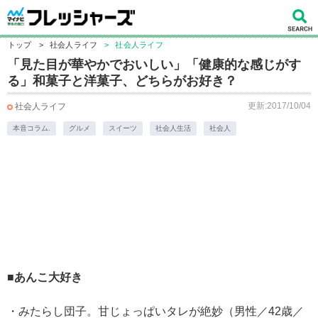
トップ
>
社会人ライフ
>
社会人ライフ
「見た目が華やかでおいしい」「健康的な感じがす
る」和菓子と洋菓子、どちらがお好き？
更新:2017/10/04
社会人ライフ
本音コラム.
グルメ
スイーツ
社会人生活
社会人
■あんこ大好き
・みたらし団子。甘じょっぱいタレが絶妙（男性／42歳／