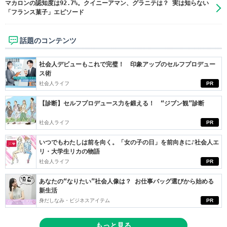
マカロンの認知度は92.7%。クイニーアマン、グラニテは？ 実は知らない
「フランス菓子」エピソード
話題のコンテンツ
社会人デビューもこれで完璧！ 印象アップのセルフプロデュー
ス術
社会人ライフ
PR
【診断】セルフプロデュース力を鍛える！ “ジブン観”診断
社会人ライフ
PR
いつでもわたしは前を向く。「女の子の日」を前向きに♪社会人エ
リ・大学生リカの物語
社会人ライフ
PR
あなたの“なりたい”社会人像は？ お仕事バッグ選びから始める
新生活
身だしなみ・ビジネスアイテム
PR
もっと見る