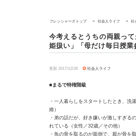
フレッシャーズトップ
>
社会人ライフ
>
社
今考えるとうちの両親って
姫扱い」「母だけ毎日授業
更新:2017/12/28
社会人ライフ
■まるで特権階級
・一人暮らしをスタートしたとき、洗濯
維）
・弟の話だが、好き嫌いが激しすぎるの
れている（女性／32歳／その他）
・魚の骨を取るのが面倒で、親が骨を取