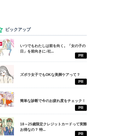
ピックアップ
いつでもわたしは前を向く。「女の子の
日」を前向きに♪社...
PR
ズボラ女子でもOKな美脚ケアって？
PR
簡単な診断で今のお疲れ度をチェック！
PR
18～25歳限定クレジットカードって実際
お得なの？ 特...
PR