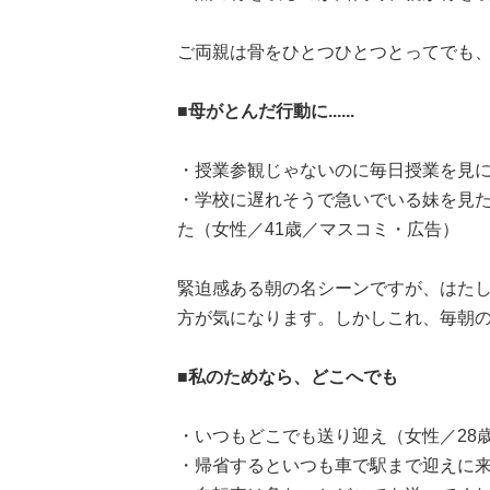
ご両親は骨をひとつひとつとってでも
■母がとんだ行動に......
・授業参観じゃないのに毎日授業を見に
・学校に遅れそうで急いでいる妹を見
た（女性／41歳／マスコミ・広告）
緊迫感ある朝の名シーンですが、はた
方が気になります。しかしこれ、毎朝の光景
■私のためなら、どこへでも
・いつもどこでも送り迎え（女性／28
・帰省するといつも車で駅まで迎えに来