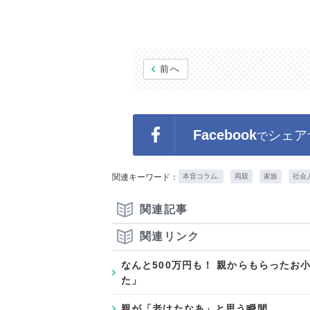
前へ
Facebook
シェア
で
関連キーワード：
本音コラム.
両親
家族
社会
関連記事
関連リンク
なんと500万円も！ 親からもらったお
た」
親が「老けたなあ」と思う瞬間