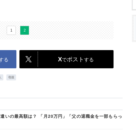
1
2
X
ポスト
する
で
する
人
母親
小遣いの最高額は？ 「月20万円」「父の退職金を一部もらっ