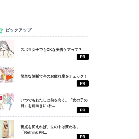
ピックアップ
ズボラ女子でもOKな美脚ケアって？
PR
簡単な診断で今のお疲れ度をチェック！
PR
いつでもわたしは前を向く。「女の子の
日」を前向きに♪社...
PR
視点を変えれば、世の中は変わる。
「Rethink PR...
PR