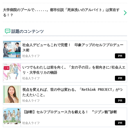
大学病院のプールで......。都市伝説「死体洗いのアルバイト」は実在す
る！？
話題のコンテンツ
社会人デビューもこれで完璧！ 印象アップのセルフプロデュー
ス術
社会人ライフ
PR
いつでもわたしは前を向く。「女の子の日」を前向きに♪社会人エ
リ・大学生リカの物語
社会人ライフ
PR
視点を変えれば、世の中は変わる。「Rethink PROJECT」がつ
たえたいこと。
社会人ライフ
PR
【診断】セルフプロデュース力を鍛える！ “ジブン観”診断
社会人ライフ
PR