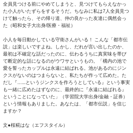
全員見つける前にやめてしまうと、見つけてもらえなかっ
た小人がいたずらをするそうだ。ちなみに私は7人全員見つ
けて触ったら、その帰り道、仲の良かった友達に偶然会っ
た（昭和女子大出身/医療・福祉）
小人を毎日動かしている守衛さんがいる！ こんな「都市伝
説」は楽しいですよね。しかし、だれが言い出したのか、
最初は不確定な話だったのに、伝わるうちに真実味を帯び
て断定的な話になるのがウワサというもの。「構内の池で
愛を誓ったカップルは永遠に結ばれる。池があるのにジン
クスがないのはつまらないと、私たちが作って広めた。た
だし『…...というジンクスを作ろうとしている』という事実
も一緒に広めたはずなのに、最終的に『永遠に結ばれる』
ということになっていた」（学習院大学出身/金融・証券）
という情報もありました。あなたは、「都市伝説」を信じ
ますか？
文●桜糀はな（エフスタイル）