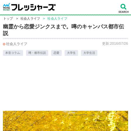
トップ
>
社会人ライフ
>
社会人ライフ
幽霊から恋愛ジンクスまで。噂のキャンパス都市伝
説
更新:2016/07/26
社会人ライフ
本音コラム.
噂・都市伝説
恋愛
大学生
大学生活