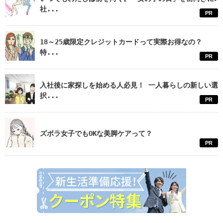
社...
PR
18～25歳限定クレジットカードって実際お得なの？
特...
PR
入社後に家探しを始める人必見！ 一人暮らしの新しい選
択...
PR
ズボラ女子でもOKな美脚ケアって？
PR