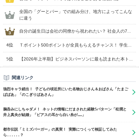
全国の「グーとパー」での組み分け、地方によってこんな
に違う
自分の誕生日は会社の同僚から祝われたい？ 社会人の7...
4位
Ｔポイント500ポイントが全員もらえるチャンス！ 学生...
5位
【2026年上半期】ビジネスパーソンに最も読まれた本ト...
関連リンク
強烈キャラ続出！ 子どもの頃近所にいた名物おじさん＆おばさん「たまご
ばばあ」「のこぎりばあさん」
鵜呑みにしちゃダメ！ ネットの情報にだまされた経験5パターン「松潤と
井上真央が結婚」「ピアスの耳から白い糸が……」
都市伝説「ミミズバーガー」の真実！ 実際につくって検証してみた
ら......？