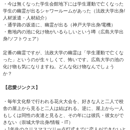
・今は無くなった学生会館地下には学生運動で亡くなった
学生の幽霊が出るシャワールームがあった（法政大学出身/
人材派遣・人材紹介）
・通学路の坂道に、幽霊が出る（神戸大学出身/電機）
・敷地内の池に化け物がいるらしいという噂（広島大学出
身/ソフトウェア）
定番の幽霊ですが、法政大学の幽霊は「学生運動で亡くな
った」というのが生々しくて、怖いです。広島大学の池の
化け物も気になりますね。どんな化け物なんでしょう
か？
【恋愛ジンクス】
・毎年文化祭で行われる花火大会を、好きな人と二人で校
舎の屋上から見ると二人は結ばれる。逆に、屋上から一人
もしくは同性の友達と見ると、その年には彼氏・彼女がで
きない（崇城大学出身/情報・IT）
・1年生のクリスマスツリー点灯式までに恋人ができないと