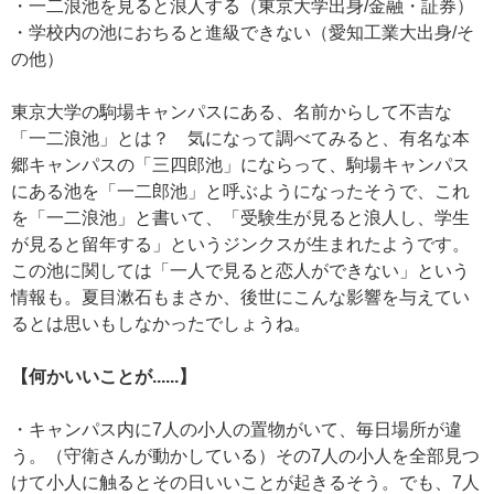
・一二浪池を見ると浪人する（東京大学出身/金融・証券）
・学校内の池におちると進級できない（愛知工業大出身/そ
の他）
東京大学の駒場キャンパスにある、名前からして不吉な
「一二浪池」とは？ 気になって調べてみると、有名な本
郷キャンパスの「三四郎池」にならって、駒場キャンパス
にある池を「一二郎池」と呼ぶようになったそうで、これ
を「一二浪池」と書いて、「受験生が見ると浪人し、学生
が見ると留年する」というジンクスが生まれたようです。
この池に関しては「一人で見ると恋人ができない」という
情報も。夏目漱石もまさか、後世にこんな影響を与えてい
るとは思いもしなかったでしょうね。
【何かいいことが......】
・キャンパス内に7人の小人の置物がいて、毎日場所が違
う。（守衛さんが動かしている）その7人の小人を全部見つ
けて小人に触るとその日いいことが起きるそう。でも、7人