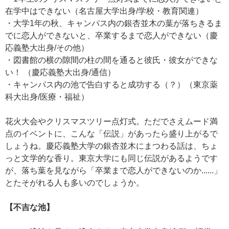
在学中はできない（名古屋大学出身/学校・教育関連）
・大学1年の秋、キャンパス内の銀杏並木の葉が落ちきるま
でに恋人ができないと、卒業するまで恋人ができない（慶
応義塾大出身/その他）
・図書館の横の隙間の柱の間を通ると彼氏・彼女ができな
い！ （慶応義塾大出身/通信）
・キャンパス内の池で告白すると成功する（？）（東京薬
科大出身/医療・福祉）
花火大会やクリスマスツリー点灯式。ただでさえムード満
点のイベントに、こんな「伝説」があったら盛り上がるで
しょうね。慶応義塾大学の銀杏並木にまつわる話は、ちょ
っと文学的な香り。東京大学にも同じ伝説があるようです
が、落ち葉を見ながら「卒業まで恋人ができないのか......」
とたそがれる人も多いのでしょうか。
【不吉な池】