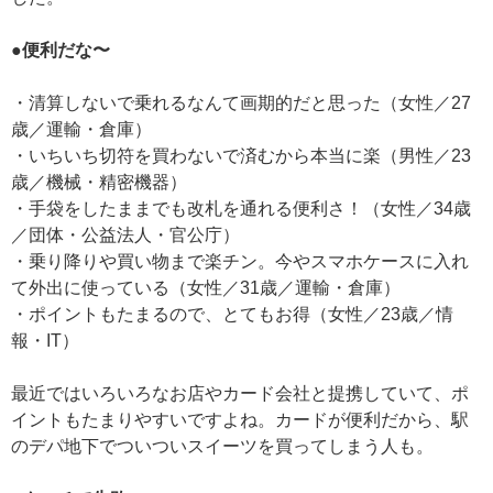
●便利だな〜
・清算しないで乗れるなんて画期的だと思った（女性／27
歳／運輸・倉庫）
・いちいち切符を買わないで済むから本当に楽（男性／23
歳／機械・精密機器）
・手袋をしたままでも改札を通れる便利さ！（女性／34歳
／団体・公益法人・官公庁）
・乗り降りや買い物まで楽チン。今やスマホケースに入れ
て外出に使っている（女性／31歳／運輸・倉庫）
・ポイントもたまるので、とてもお得（女性／23歳／情
報・IT）
最近ではいろいろなお店やカード会社と提携していて、ポ
イントもたまりやすいですよね。カードが便利だから、駅
のデパ地下でついついスイーツを買ってしまう人も。