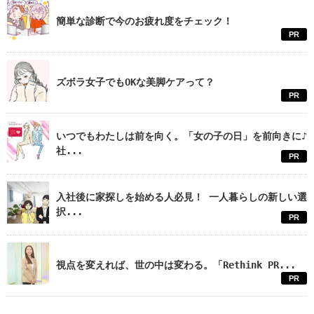
簡単な診断で今のお疲れ度をチェック！
PR
ズボラ女子でもOKな美脚ケアって？
PR
いつでもわたしは前を向く。「女の子の日」を前向きに♪
社...
PR
入社後に家探しを始める人必見！ 一人暮らしの新しい選
択...
PR
視点を変えれば、世の中は変わる。「Rethink PR...
PR