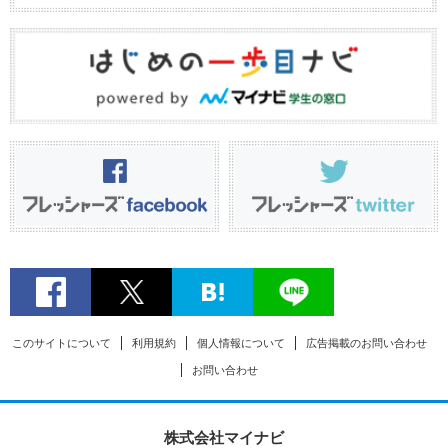
このサイトについて
利用規約
個人情報について
広告掲載のお問い合わせ
お問い合わせ
株式会社マイナビ