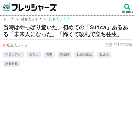
トップ
>
社会人ライフ
>
社会人ライフ
当時はやっぱり驚いた、初めての「Suica」あるあ
る「未来人になった」「怖くて改札で立ち往生」
更新:2018/03/06
社会人ライフ
本音コラム.
暮らし
電車
交通費
社会人生活
社会人
あるある