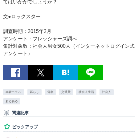
てはいかがでしょうか？
文●ロックスター
調査時期：2015年2月
アンケート：フレッシャーズ調べ
集計対象数：社会人男女500人（インターネットログイン式
アンケート）
本音コラム.
暮らし
電車
交通費
社会人生活
社会人
あるある
関連記事
ピックアップ