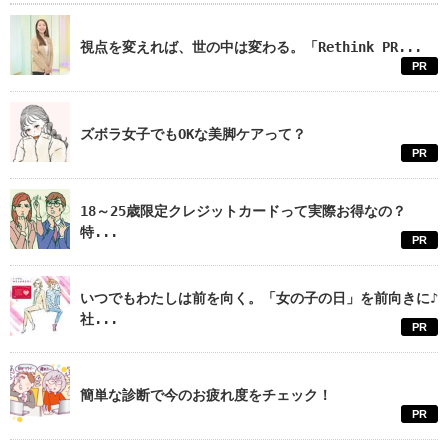
視点を変えれば、世の中は変わる。「Rethink PR...
PR
ズボラ女子でもOKな美脚ケアって？
PR
18～25歳限定クレジットカードって実際お得なの？
特...
PR
いつでもわたしは前を向く。「女の子の日」を前向きに♪
社...
PR
簡単な診断で今のお疲れ度をチェック！
PR