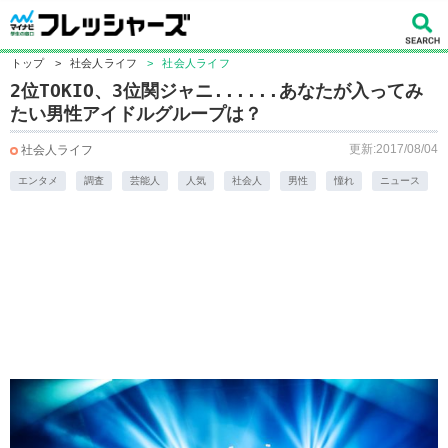
トップ
>
社会人ライフ
>
社会人ライフ
2位TOKIO、3位関ジャニ......あなたが入ってみ
たい男性アイドルグループは？
更新:2017/08/04
社会人ライフ
エンタメ
調査
芸能人
人気
社会人
男性
憧れ
ニュース