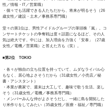
性／情報・IT／営業職）
・個々でも活躍できる人たちだから、将来が明るそう（26
歳女性／建設・土木／事務系専門職）
堂々の第1位は、男性アイドルグループの筆頭株「嵐」。コ
ンサートチケットの争奪戦は度々話題になるほど、その人
気は絶大です。中には、加入理由を力強く「安泰」（27歳
女性／電機／営業職）と答えた方も（笑）。
■第2位 TOKIO
・各々が独自の立ち位置を持っていて、ムダなライバル心
もなく、居心地よさそうだから（31歳女性／小売店／秘
書・アシスタント）
・本業が農家で、週末は大工して、趣味で歌う生活。楽し
そう（31歳女性／電機／事務系専門職）
・メンバーみんな仲がよさそうだし、一緒に島を開拓した
り米作りをしてみたい（35歳女性／医療・福祉／専門職）