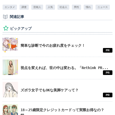
エンタメ
調査
芸能人
人気
社会人
男性
憧れ
ニュース
関連記事
ピックアップ
簡単な診断で今のお疲れ度をチェック！
PR
視点を変えれば、世の中は変わる。「Rethink PR...
PR
ズボラ女子でもOKな美脚ケアって？
PR
18～25歳限定クレジットカードって実際お得なの？