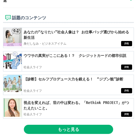
選
話題のコンテンツ
あなたの“なりたい”社会人像は？ お仕事バッグ選びから始める
新生活
身だしなみ・ビジネスアイテム
PR
ウワサの真実がここにある！？ クレジットカードの都市伝説
社会人ライフ
PR
【診断】セルフプロデュース力を鍛える！ “ジブン観”診断
社会人ライフ
PR
視点を変えれば、世の中は変わる。「Rethink PROJECT」がつ
たえたいこと。
社会人ライフ
PR
もっと見る