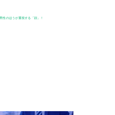
ぱり男性のほうが重視する「顔」！