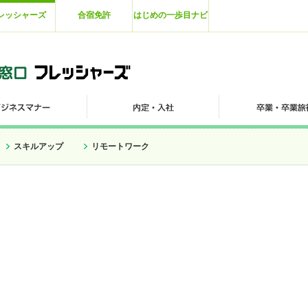
レッシャーズ
合宿免許
はじめの一歩目ナビ
スキルアップ
リモートワーク