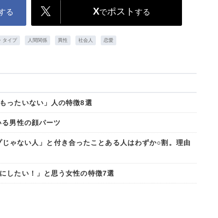
X
ポスト
する
で
する
・タイプ
人間関係
異性
社会人
恋愛
もったいない」人の特徴8選
いる男性の顔パーツ
タイプじゃない人」と付き合ったことある人はわずか○割。理由
にしたい！」と思う女性の特徴7選