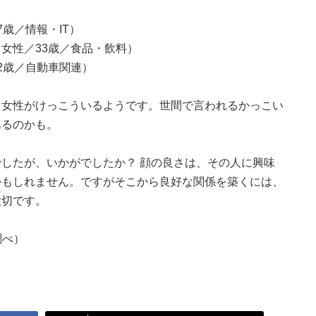
歳／情報・IT）
女性／33歳／食品・飲料）
2歳／自動車関連）
う女性がけっこういるようです。世間で言われるかっこい
あるのかも。
したが、いかがでしたか？ 顔の良さは、その人に興味
かもしれません。ですがそこから良好な関係を築くには、
大切です。
調べ）