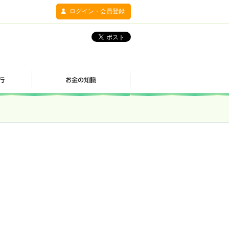
ログイン・会員登録