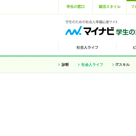
学生の窓口
就活スタイル
フ
診断
社会人ライフ
ITスキル