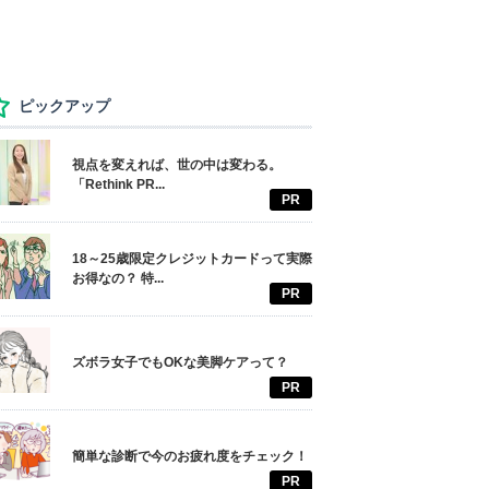
ピックアップ
視点を変えれば、世の中は変わる。
「Rethink PR...
PR
18～25歳限定クレジットカードって実際
お得なの？ 特...
PR
ズボラ女子でもOKな美脚ケアって？
PR
簡単な診断で今のお疲れ度をチェック！
PR