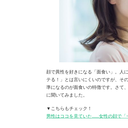
顔で異性を好きになる「面食い」。人
テる！」とは言いにくいのですが、そ
準になるのが面食いの特徴です。さて
に聞いてみました。
▼こちらもチェック！
男性はココを見ていた......女性の顔