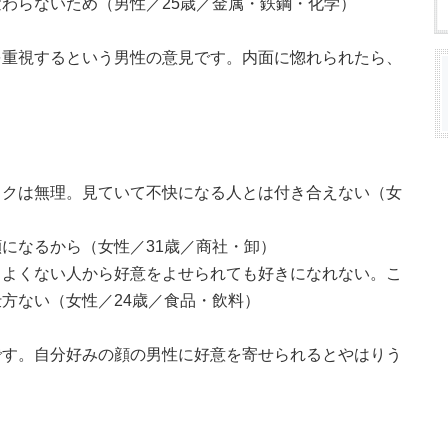
わらないため（男性／25歳／金属・鉄鋼・化学）
を重視するという男性の意見です。内面に惚れられたら、
イクは無理。見ていて不快になる人とは付き合えない（女
になるから（女性／31歳／商社・卸）
コよくない人から好意をよせられても好きになれない。こ
方ない（女性／24歳／食品・飲料）
です。自分好みの顔の男性に好意を寄せられるとやはりう