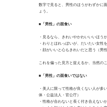
数字で見ると、男性のほうがわずかに
ょう。
■「男性」の面食い
・見るなら、きれいやかわいいいほうが
・わりとほれっぽいが、だいたい女性を
・顔がいいと心もきれいだと思う（男性
これを偏った見方と捉えるか、当然の
■「男性」の面食いではない
・美人に限って性格が良くない人が多い
体・公益法人・官公庁）
・性格が合わないと長く付き合えないか