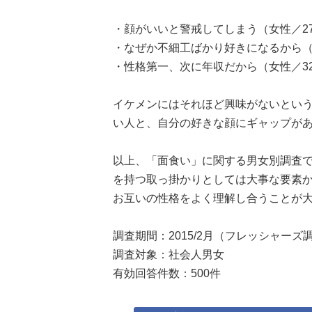
・顔がいいと警戒してしまう（女性／27
・なぜか不細工ばかり好きになるから（
・性格第一、次に年収だから（女性／3
イケメンにはそれほど興味がないとい
い人と、自分の好きな顔にギャップが
以上、「面食い」に関する男女別調査で
を持つ取っ掛かりとしては大事な要素
お互いの性格をよく理解し合うことが
調査期間：2015/2月（フレッシャーズ
調査対象：社会人男女
有効回答件数：500件