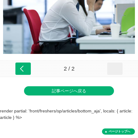
2 / 2
記事ページへ戻る
render partial: 'front/freshers/sp/articles/bottom_aja', locals: { article:
article } %>
ページトップへ