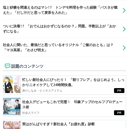
塩と砂糖を間違えるのはマシ!? トンデモ料理を作った経験「パスタが燃
えた」「だし汁だと思って麦茶を入れた」
ついに決着!? 「おでんはおかずになるのか？」問題。半数以上が「おか
ずになる」
社会人に聞いた、最強だと思っているオリジナル「ご飯のおとも」は？
「マヨ高菜」「わさび明太」
話題のコンテンツ
忙しい新社会人にぴったり！ 「朝リフレア」をはじめよう。しっ
かりニオイケアして24時間快適。
身だしなみ・ビジネスアイテム
PR
社会人デビューもこれで完璧！ 印象アップのセルフプロデュー
ス術
社会人ライフ
PR
実はがんばりすぎ？新社会人『お疲れ度』診断