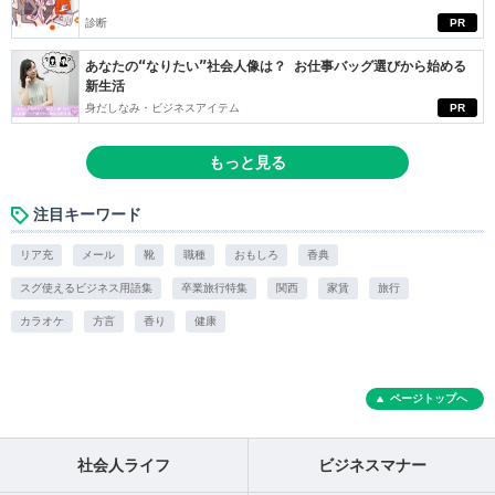
診断
PR
あなたの“なりたい”社会人像は？ お仕事バッグ選びから始める
新生活
身だしなみ・ビジネスアイテム
PR
もっと見る
注目キーワード
リア充
メール
靴
職種
おもしろ
香典
スグ使えるビジネス用語集
卒業旅行特集
関西
家賃
旅行
カラオケ
方言
香り
健康
ページトップへ
社会人ライフ
ビジネスマナー