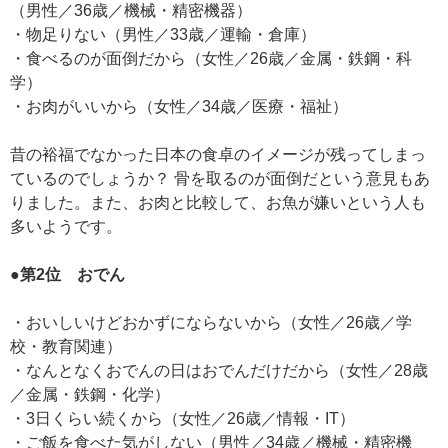
（男性／36歳／機械・精密機器）
・物足りない（男性／33歳／運輸・倉庫）
・食べるのが面倒だから（女性／26歳／金属・鉄鋼・科
学）
・お肉がいいから（女性／34歳／医療・福祉）
昔の裕福でなかった日本の食卓のイメージが残ってしまっ
ているのでしょうか？ 骨を取るのが面倒だという意見もあ
りました。また、お肉と比較して、お魚が嫌いという人も
多いようです。
●第2位 おでん
・おいしいけどおかずにならないから（女性／26歳／学
校・教育関連）
・なんとなくおでんの日はおでんだけだから（女性／28歳
／金属・鉄鋼・化学）
・3日くらい続くから（女性／26歳／情報・IT）
・ご飯を食べた気がしない（男性／34歳／機械・精密機