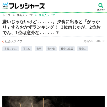
トップ
>
社会人ライフ
>
社会人ライフ
嫌いじゃないけど......。夕食に出ると「がっか
り」するおかずランキング！ 3位肉じゃが、2位お
でん、1位は意外な......？
更新:2018/04/10
社会人ライフ
本音コラム.
暮らし
食事
食べ物
社会人生活
社会人