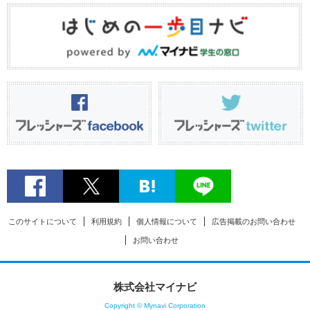
このサイトについて
利用規約
個人情報について
広告掲載のお問い合わせ
お問い合わせ
株式会社マイナビ
Copyright © Mynavi Corporation