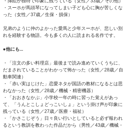
・挿絵が独特で印象に残っている（女性／33歳／その他）
・スーホが馬頭琴になってしまい子ども心に胸が苦しくな
った（女性／37歳／生保・損保）
兄弟のように仲のよかった愛馬と少年スーホが、悲しい別
れを経験する物語。今も多くの人に読まれる名作です。
●他にも...
・「注文の多い料理店」最後まで読み進めていくうちに、
だまされていることがわかって怖かった（女性／28歳／自
動車関連）
・「赤い実はじけた」恋愛ネタが国語の教材になるとは思
わなかった（女性／28歳／機械・精密機器）
・「おおきなかぶ」小学校一年の時に習った覚えがあっ
て、「うんとこしょどっこいしょ」という掛け声が印象に
残っている（女性／27歳／医療・福祉）
・「かさこじぞう」日々良い行いとしていると必ず報われ
るという教訓を教わった作品だから（男性／43歳／機械・