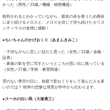
かった（男性／23歳／機械・精密機器）
処刑されるとわかっていながら、親友の命を救うため懸命
に走り続けるメロスと、メロスを信じて待ち続けたセリヌ
ンティウスの友情に感動！
●ちいちゃんのかげおくり（あまんきみこ）
・子供ながらに悲しい話だと思った（女性／22歳／金融・
証券）
・家族の影を空に写すというところが思い出に残っている
（女性／27歳／学校・教育関連）
雲のない青空の日に、校庭で影おくりをして遊んだ人も多
いのでは？ 戦争の悲惨な情景が作中から伝わります。
●スーホの白い馬（大塚勇三）