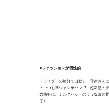
■ファッションが個性的
・ライダーの格好で出勤し、守衛さんに
・いつも革ジャン革パンで、超新塾の
の格好に、シルクハットのような形の帽
庁）