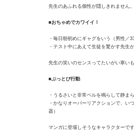
先生のあふれる個性が隠しきれません
■おちゃめでカワイイ！
・毎日朝初めにギャグをいう（男性／3
・テスト中にあえて生徒を驚かす先生が
先生の笑いのセンスってたいがい寒い
■ぶっとび行動
・うるさいと非常ベルを鳴らして静まら
・かなりオーバーリアクションで、いつ
器）
マンガに登場しそうなキャラクターで