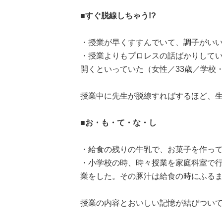
■すぐ脱線しちゃう!?
・授業が早くすすんでいて、調子がいい
・授業よりもプロレスの話ばかりして
開くといっていた（女性／33歳／学校
授業中に先生が脱線すればするほど、
■お・も・て・な・し
・給食の残りの牛乳で、お菓子を作って
・小学校の時、時々授業を家庭科室で
業をした。その豚汁は給食の時にふるま
授業の内容とおいしい記憶が結びつい