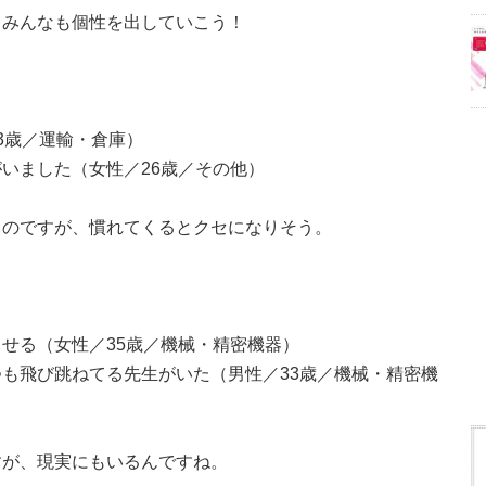
。みんなも個性を出していこう！
3歳／運輸・倉庫）
いました（女性／26歳／その他）
ものですが、慣れてくるとクセになりそう。
せる（女性／35歳／機械・精密機器）
も飛び跳ねてる先生がいた（男性／33歳／機械・精密機
すが、現実にもいるんですね。