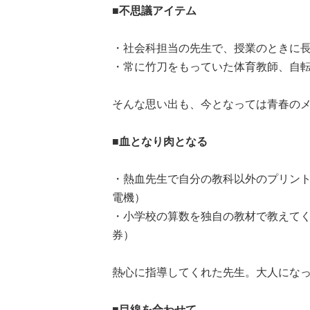
■不思議アイテム
・社会科担当の先生で、授業のときに長
・常に竹刀をもっていた体育教師、自転
そんな思い出も、今となっては青春の
■血となり肉となる
・熱血先生で自分の教科以外のプリント
電機）
・小学校の算数を独自の教材で教えてく
券）
熱心に指導してくれた先生。大人にな
■目線を合わせて