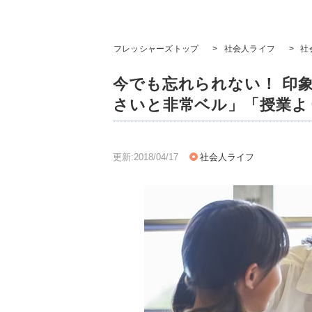
フレッシャーズトップ
>
社会人ライフ
>
社
今でも忘れられない！ 印
さいと非常ベル」「授業よ
更新:2018/04/17
社会人ライフ