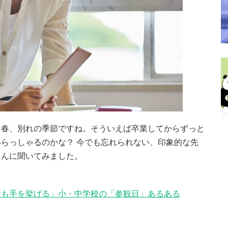
ぐ春、別れの季節ですね。そういえば卒業してからずっと
らっしゃるのかな？ 今でも忘れられない、印象的な先
さんに聞いてみました。
ても手を挙げる」小・中学校の「参観日」あるある