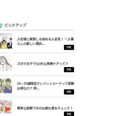
ピックアップ
入社後に家探しを始める人必見！ 一人暮
らしの新しい選択...
PR
ズボラ女子でもOKな美脚ケアって？
PR
18～25歳限定クレジットカードって実際
お得なの？ 特...
PR
簡単な診断で今のお疲れ度をチェック！
PR