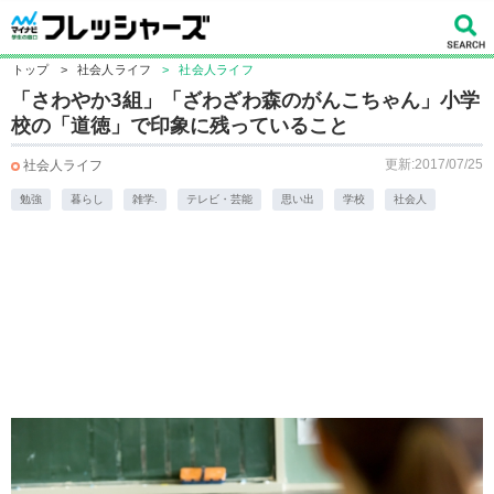
トップ
>
社会人ライフ
>
社会人ライフ
「さわやか3組」「ざわざわ森のがんこちゃん」小学
校の「道徳」で印象に残っていること
更新:2017/07/25
社会人ライフ
勉強
暮らし
雑学.
テレビ・芸能
思い出
学校
社会人