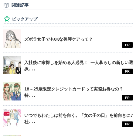
関連記事
ピックアップ
ズボラ女子でもOKな美脚ケアって？
PR
入社後に家探しを始める人必見！ 一人暮らしの新しい選
択...
PR
18～25歳限定クレジットカードって実際お得なの？
特...
PR
いつでもわたしは前を向く。「女の子の日」を前向きに♪
社...
PR