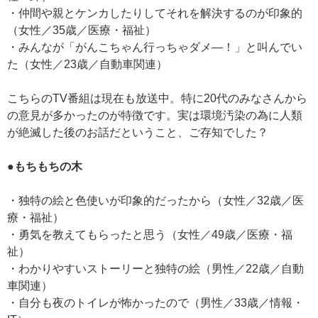
・仲間や親とケンカしたりしてそれを解決するのが印象的
（女性／35歳／医療・福祉）
・みんなが「がんこちゃん行っちゃダメ—！」と叫んでい
た（女性／23歳／自動車関連）
こちらのTV番組は現在も放送中。特に20代のみなさんから
の意見が多かったのが特徴です。実は環境汚染の為に人類
が絶滅した後のお話だということ、ご存知でした？
●もちもちの木
・独特の絵と色使いが印象的だったから（女性／32歳／医
療・福祉）
・勇気を教えてもらったと思う（女性／49歳／医療・福
祉）
・わかりやすいストーリーと独特の絵（男性／22歳／自動
車関連）
・自分も夜のトイレが怖かったので（男性／33歳／情報・