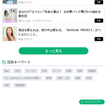
社会人ライフ
PR
あなたの“なりたい”社会人像は？ お仕事バッグ選びから始める
新生活
身だしなみ・ビジネスアイテム
PR
視点を変えれば、世の中は変わる。「Rethink PROJECT」がつ
たえたいこと。
社会人ライフ
PR
もっと見る
注目キーワード
悩み
貯金
サークル
災害
タバコ
役職
地震
議事録
やしろあずきのこの社会の片隅に
食費
先輩・上司
感謝
休憩
沈黙
冠婚葬祭
ページトップへ