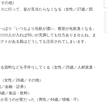
／その他）
スに行って、姿が見当たらなくなる（女性／27歳／団
やっぱり「いつもより化粧が濃い、教室が化粧臭くなる」
だけの人が入れば匂いが充満しても仕方ありませんね。ま
パクトがある親はどうしても注目されてしまいます。
る資料などを手作りしてくる（女性／25歳／人材派遣・
（女性／26歳／その他）
歳／金融・証券）
4歳／食品・飲料）
か言うのが変だった（男性／44歳／情報・IT）