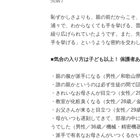
売店）
恥ずかしさよりも、親の前だからこそ
浦々で、わからなくても手を挙げる、
繰り広げられていたようです。また、
手を挙げる」というような密約を交わ
■気合の入り方は子ども以上！ 保護者
・親の服が派手になる（男性／和歌山県
・誰の親かというのは必ず生徒の間で話
・きれいなお母さんが目立つ（女性／2
・教室が化粧臭くなる（女性／28歳／
・お父さんが来ると目立つ（女性／29
・母がいつも遅刻してきて、部屋の中に
うでした（男性／36歳／機械・精密機
・派手で有名なお母さんがいつくるかい