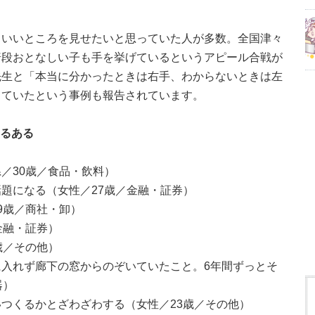
、いいところを見せたいと思っていた人が多数。全国津々
普段おとなしい子も手を挙げているというアピール合戦が
先生と「本当に分かったときは右手、わからないときは左
していたという事例も報告されています。
あるある
／30歳／食品・飲料）
題になる（女性／27歳／金融・証券）
9歳／商社・卸）
金融・証券）
歳／その他）
入れず廊下の窓からのぞいていたこと。6年間ずっとそ
器）
つくるかとざわざわする（女性／23歳／その他）