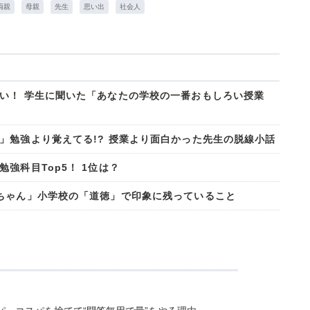
両親
母親
先生
思い出
社会人
い！ 学生に聞いた「あなたの学校の一番おもしろい授業
」勉強より覚えてる!? 授業より面白かった先生の脱線小話
強科目Top5！ 1位は？
ちゃん」小学校の「道徳」で印象に残っていること