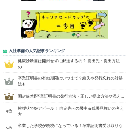
入社準備の人気記事ランキング
健康診断書は開封せずに郵送するの？ 提出先・提出方法
の...
卒業証明書の有効期限はいつまで？紛失や発行忘れの対処
法も
開封厳禁⁉卒業証明書の発行方法・正しい提出方法や添え...
挨拶状で好アピール！ 内定先への暑中＆残暑見舞いの考え
4位
方
卒業した学校が廃校になっている！卒業証明書受け取りな
5位