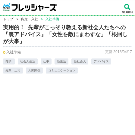
トップ
>
内定・入社
>
入社準備
実用的！ 先輩がこっそり教える新社会人たちへの
『裏アドバイス』「女性を敵にまわすな」「根回し
が大事」
更新:2018/04/17
入社準備
雑学.
社会人生活
仕事
新生活
新社会人
アドバイス
先輩・上司
人間関係
コミュニケーション