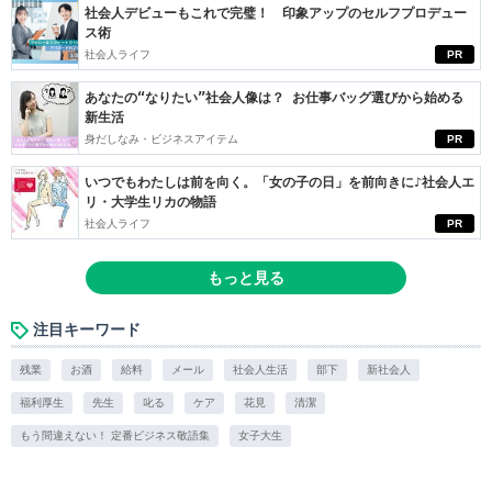
社会人デビューもこれで完璧！ 印象アップのセルフプロデュー
ス術
社会人ライフ
PR
あなたの“なりたい”社会人像は？ お仕事バッグ選びから始める
新生活
身だしなみ・ビジネスアイテム
PR
いつでもわたしは前を向く。「女の子の日」を前向きに♪社会人エ
リ・大学生リカの物語
社会人ライフ
PR
もっと見る
注目キーワード
残業
お酒
給料
メール
社会人生活
部下
新社会人
福利厚生
先生
叱る
ケア
花見
清潔
もう間違えない！ 定番ビジネス敬語集
女子大生