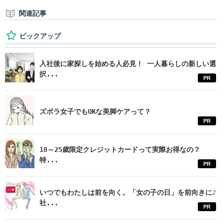
関連記事
ピックアップ
入社後に家探しを始める人必見！ 一人暮らしの新しい選
択...
PR
ズボラ女子でもOKな美脚ケアって？
PR
18～25歳限定クレジットカードって実際お得なの？
特...
PR
いつでもわたしは前を向く。「女の子の日」を前向きに♪
社...
PR