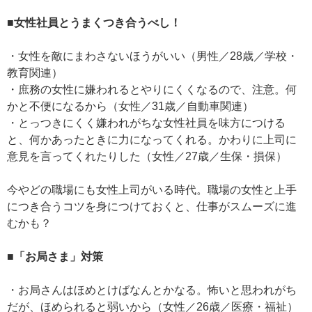
■女性社員とうまくつき合うべし！
・女性を敵にまわさないほうがいい（男性／28歳／学校・
教育関連）
・庶務の女性に嫌われるとやりにくくなるので、注意。何
かと不便になるから（女性／31歳／自動車関連）
・とっつきにくく嫌われがちな女性社員を味方につける
と、何かあったときに力になってくれる。かわりに上司に
意見を言ってくれたりした（女性／27歳／生保・損保）
今やどの職場にも女性上司がいる時代。職場の女性と上手
につき合うコツを身につけておくと、仕事がスムーズに進
むかも？
■「お局さま」対策
・お局さんはほめとけばなんとかなる。怖いと思われがち
だが、ほめられると弱いから（女性／26歳／医療・福祉）