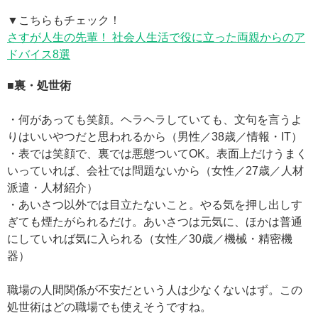
▼こちらもチェック！
さすが人生の先輩！ 社会人生活で役に立った両親からのア
ドバイス8選
■裏・処世術
・何があっても笑顔。ヘラヘラしていても、文句を言うよ
りはいいやつだと思われるから（男性／38歳／情報・IT）
・表では笑顔で、裏では悪態ついてOK。表面上だけうまく
いっていれば、会社では問題ないから（女性／27歳／人材
派遣・人材紹介）
・あいさつ以外では目立たないこと。やる気を押し出しす
ぎても煙たがられるだけ。あいさつは元気に、ほかは普通
にしていれば気に入られる（女性／30歳／機械・精密機
器）
職場の人間関係が不安だという人は少なくないはず。この
処世術はどの職場でも使えそうですね。