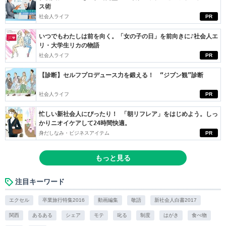
ス術
社会人ライフ
PR
いつでもわたしは前を向く。「女の子の日」を前向きに♪社会人エ
リ・大学生リカの物語
社会人ライフ
PR
【診断】セルフプロデュース力を鍛える！ “ジブン観”診断
社会人ライフ
PR
忙しい新社会人にぴったり！ 「朝リフレア」をはじめよう。しっ
かりニオイケアして24時間快適。
身だしなみ・ビジネスアイテム
PR
もっと見る
注目キーワード
エクセル
卒業旅行特集2016
動画編集
敬語
新社会人白書2017
関西
あるある
シェア
モテ
叱る
制度
はがき
食べ物