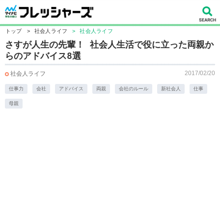
トップ
>
社会人ライフ
>
社会人ライフ
​さすが人生の先輩！ 社会人生活で役に立った両親か
らのアドバイス8選
2017/02/20
社会人ライフ
仕事力
会社
アドバイス
両親
会社のルール
新社会人
仕事
母親