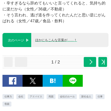
・辛すぎるなら辞めてもいいと言ってくれると、気持ち的
に楽だから（女性／36歳／不動産）
・そう言われ、逃げ道を作ってくれたんだと思い逆にがん
ばれる（女性／47歳／食品・飲料）
ほかにもこんな言葉が……！
次のページ
1 / 2
仕事力
会社
アドバイス
両親
会社のルール
新社会人
仕事
母親