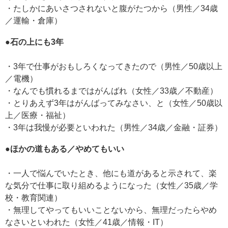
・たしかにあいさつされないと腹がたつから（男性／34歳
／運輸・倉庫）
●石の上にも3年
・3年で仕事がおもしろくなってきたので（男性／50歳以上
／電機）
・なんでも慣れるまではがんばれ（女性／33歳／不動産）
・とりあえず3年はがんばってみなさい、と（女性／50歳以
上／医療・福祉）
・3年は我慢が必要といわれた（男性／34歳／金融・証券）
●ほかの道もある／やめてもいい
・一人で悩んでいたとき、他にも道があると示されて、楽
な気分で仕事に取り組めるようになった（女性／35歳／学
校・教育関連）
・無理してやってもいいことないから、無理だったらやめ
なさいといわれた（女性／41歳／情報・IT）