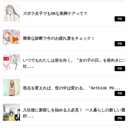
ズボラ女子でもOKな美脚ケアって？
PR
簡単な診断で今のお疲れ度をチェック！
PR
いつでもわたしは前を向く。「女の子の日」を前向きに♪
社...
PR
視点を変えれば、世の中は変わる。「Rethink PR...
PR
入社後に家探しを始める人必見！ 一人暮らしの新しい選
択...
PR