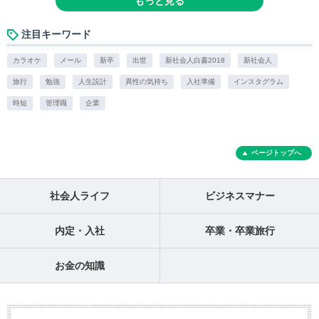
もっと見る
注目キーワード
カラオケ
メール
新卒
出世
新社会人白書2018
新社会人
旅行
勉強
人生設計
異性の気持ち
入社準備
インスタグラム
時短
管理職
企業
ページトップへ
社会人ライフ
ビジネスマナー
内定・入社
卒業・卒業旅行
お金の知識