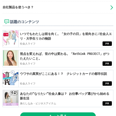
自社製品を使うべき？
話題のコンテンツ
いつでもわたしは前を向く。「女の子の日」を前向きに♪社会人エ
リ・大学生リカの物語
社会人ライフ
PR
視点を変えれば、世の中は変わる。「Rethink PROJECT」がつ
たえたいこと。
社会人ライフ
PR
ウワサの真実がここにある！？ クレジットカードの都市伝説
社会人ライフ
PR
あなたの“なりたい”社会人像は？ お仕事バッグ選びから始める
新生活
身だしなみ・ビジネスアイテム
PR