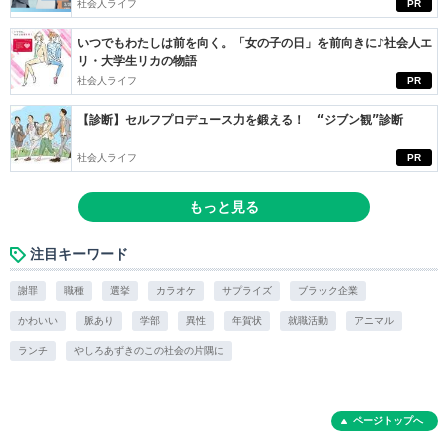
社会人ライフ
PR
いつでもわたしは前を向く。「女の子の日」を前向きに♪社会人エ
リ・大学生リカの物語
社会人ライフ
PR
【診断】セルフプロデュース力を鍛える！ “ジブン観”診断
社会人ライフ
PR
もっと見る
注目キーワード
謝罪
職種
選挙
カラオケ
サプライズ
ブラック企業
かわいい
脈あり
学部
異性
年賀状
就職活動
アニマル
ランチ
やしろあずきのこの社会の片隅に
ページトップへ