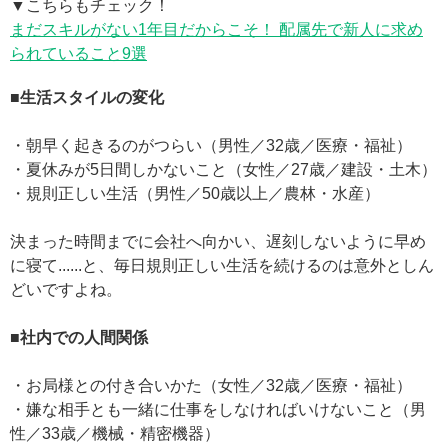
▼こちらもチェック！
まだスキルがない1年目だからこそ！ 配属先で新人に求め
られていること9選
■生活スタイルの変化
・朝早く起きるのがつらい（男性／32歳／医療・福祉）
・夏休みが5日間しかないこと（女性／27歳／建設・土木）
・規則正しい生活（男性／50歳以上／農林・水産）
決まった時間までに会社へ向かい、遅刻しないように早め
に寝て......と、毎日規則正しい生活を続けるのは意外としん
どいですよね。
■社内での人間関係
・お局様との付き合いかた（女性／32歳／医療・福祉）
・嫌な相手とも一緒に仕事をしなければいけないこと（男
性／33歳／機械・精密機器）