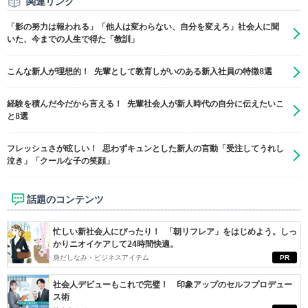
関連リンク
「影の努力は報われる」「他人は変わらない、自分を変えろ」社会人に聞
いた、今までの人生で得た「教訓」
こんな新人が理想的！ 先輩として教育しがいのある新入社員の特徴8選
経験を積んだ今だから言える！ 先輩社会人が新人時代の自分に伝えたいこ
と8選
フレッシュさが眩しい！ 思わずキュンとした新人の言動「受注してうれし
泣き」「クールな子の笑顔」
話題のコンテンツ
忙しい新社会人にぴったり！ 「朝リフレア」をはじめよう。しっ
かりニオイケアして24時間快適。
身だしなみ・ビジネスアイテム
PR
社会人デビューもこれで完璧！ 印象アップのセルフプロデュー
ス術