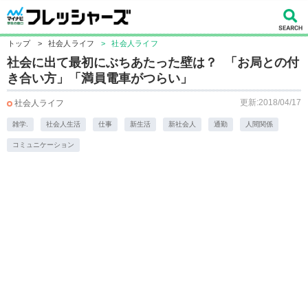
トップ
>
社会人ライフ
>
社会人ライフ
社会に出て最初にぶちあたった壁は？ 「お局との付
き合い方」「満員電車がつらい」
更新:2018/04/17
社会人ライフ
雑学.
社会人生活
仕事
新生活
新社会人
通勤
人間関係
コミュニケーション