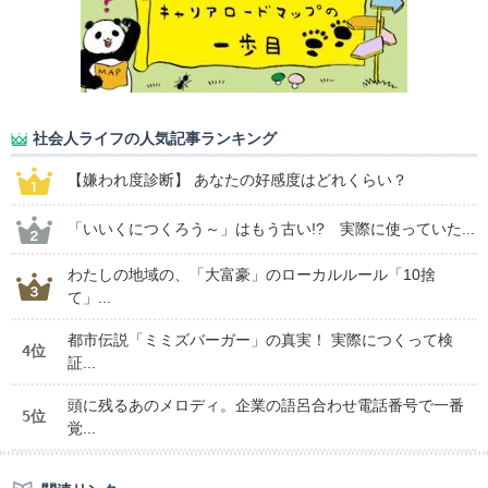
社会人ライフの人気記事ランキング
【嫌われ度診断】 あなたの好感度はどれくらい？
「いいくにつくろう～」はもう古い!? 実際に使っていた...
わたしの地域の、「大富豪」のローカルルール「10捨
て」...
都市伝説「ミミズバーガー」の真実！ 実際につくって検
4位
証...
頭に残るあのメロディ。企業の語呂合わせ電話番号で一番
5位
覚...