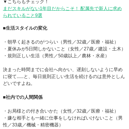
▼こちらもチェック！
まだスキルがない1年目だからこそ！ 配属先で新人に求め
られていること9選
■生活スタイルの変化
・朝早く起きるのがつらい（男性／32歳／医療・福祉）
・夏休みが5日間しかないこと（女性／27歳／建設・土木）
・規則正しい生活（男性／50歳以上／農林・水産）
決まった時間までに会社へ向かい、遅刻しないように早め
に寝て......と、毎日規則正しい生活を続けるのは意外としん
どいですよね。
■社内での人間関係
・お局様との付き合いかた（女性／32歳／医療・福祉）
・嫌な相手とも一緒に仕事をしなければいけないこと（男
性／33歳／機械・精密機器）