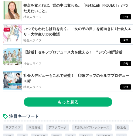
視点を変えれば、世の中は変わる。「Rethink PROJECT」がつ
たえたいこと。
社会人ライフ
PR
いつでもわたしは前を向く。「女の子の日」を前向きに♪社会人エ
リ・大学生リカの物語
社会人ライフ
PR
【診断】セルフプロデュース力を鍛える！ “ジブン観”診断
社会人ライフ
PR
社会人デビューもこれで完璧！ 印象アップのセルフプロデュー
ス術
社会人ライフ
PR
もっと見る
注目キーワード
サプライズ
内定辞退
デスクワーク
Z世代pickフレッシャーズ
歓迎会