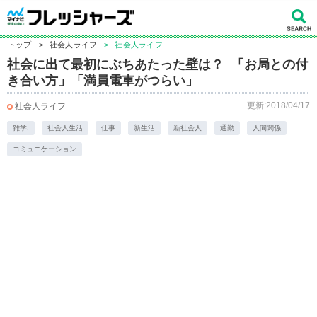
トップ
>
社会人ライフ
>
社会人ライフ
社会に出て最初にぶちあたった壁は？ 「お局との付
き合い方」「満員電車がつらい」
更新:2018/04/17
社会人ライフ
雑学.
社会人生活
仕事
新生活
新社会人
通勤
人間関係
コミュニケーション