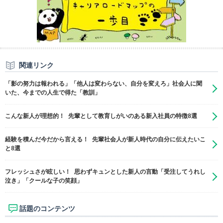
関連リンク
「影の努力は報われる」「他人は変わらない、自分を変えろ」社会人に聞
いた、今までの人生で得た「教訓」
こんな新人が理想的！ 先輩として教育しがいのある新入社員の特徴8選
経験を積んだ今だから言える！ 先輩社会人が新人時代の自分に伝えたいこ
と8選
フレッシュさが眩しい！ 思わずキュンとした新人の言動「受注してうれし
泣き」「クールな子の笑顔」
話題のコンテンツ