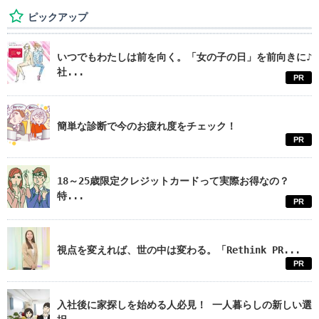
ピックアップ
いつでもわたしは前を向く。「女の子の日」を前向きに♪
社...
PR
簡単な診断で今のお疲れ度をチェック！
PR
18～25歳限定クレジットカードって実際お得なの？
特...
PR
視点を変えれば、世の中は変わる。「Rethink PR...
PR
入社後に家探しを始める人必見！ 一人暮らしの新しい選