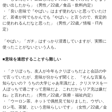
使い出したから」（男性／22歳／食品・飲料内定）
・「良い意味で『やばい』はまず使わないと思っていたけ
ど、若者が何でもかんでも『やばい』と言うので、肯定的
に使われるんだなと思った」（男性／22歳／情報・IT内
定）
「やばい」「ガチ」はすっかり浸透していますが、実際に
使ったことがないという人も。
■意味を連想することすら難しい
・「クリぼっち。友人が今年もクリぼっちだよと会話の中
で言っていたが、意味が分からず聞くと、『そんな言葉も
知らないの？ うちの大学じゃあ常識だよ、クリスマスを一
人ぼっちで過ごすって意味だよ、これだからリア充は嫌だ
ね』と言われた」（男性／22歳／医療・福祉内定）
・「ウーロン茶。ネットで偶然見て知りました。ウザい、
ロン毛、茶髪。という意味らしいです」（女性／22歳／金