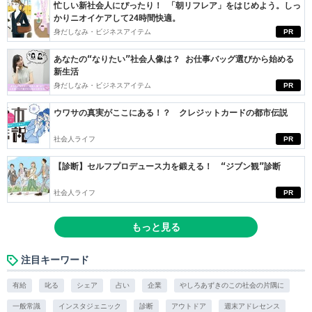
忙しい新社会人にぴったり！ 「朝リフレア」をはじめよう。しっ
かりニオイケアして24時間快適。
身だしなみ・ビジネスアイテム
PR
あなたの“なりたい”社会人像は？ お仕事バッグ選びから始める
新生活
身だしなみ・ビジネスアイテム
PR
ウワサの真実がここにある！？ クレジットカードの都市伝説
社会人ライフ
PR
【診断】セルフプロデュース力を鍛える！ “ジブン観”診断
社会人ライフ
PR
もっと見る
注目キーワード
有給
叱る
シェア
占い
企業
やしろあずきのこの社会の片隅に
一般常識
インスタジェニック
診断
アウトドア
週末アドレセンス