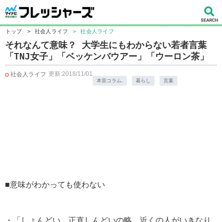
トップ
>
社会人ライフ
>
社会人ライフ
それなんて意味？ 大学生にもわからない若者言葉
「TNJ女子」「ベッケンバウアー」「ウーロン茶」
更新:2018/11/01
社会人ライフ
本音コラム.
暮らし
言葉
■意味がわかっても使わない
・「しょんどい。正直しんどいの略。近くの人がいきなり