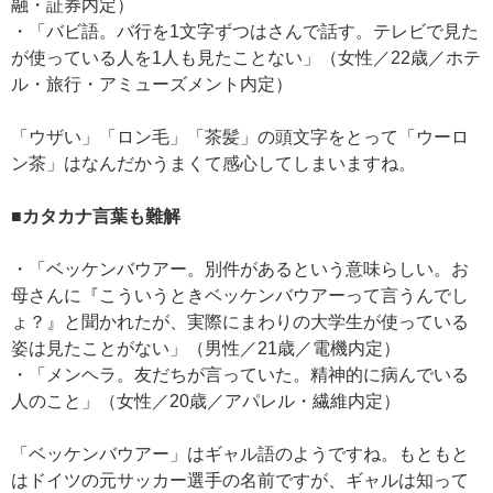
融・証券内定）
・「バビ語。バ行を1文字ずつはさんで話す。テレビで見た
が使っている人を1人も見たことない」（女性／22歳／ホテ
ル・旅行・アミューズメント内定）
「ウザい」「ロン毛」「茶髪」の頭文字をとって「ウーロ
ン茶」はなんだかうまくて感心してしまいますね。
■カタカナ言葉も難解
・「ベッケンバウアー。別件があるという意味らしい。お
母さんに『こういうときベッケンバウアーって言うんでし
ょ？』と聞かれたが、実際にまわりの大学生が使っている
姿は見たことがない」（男性／21歳／電機内定）
・「メンヘラ。友だちが言っていた。精神的に病んでいる
人のこと」（女性／20歳／アパレル・繊維内定）
「ベッケンバウアー」はギャル語のようですね。もともと
はドイツの元サッカー選手の名前ですが、ギャルは知って