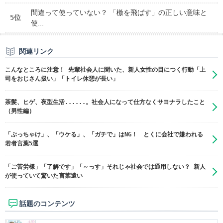
間違って使っていない？ 「檄を飛ばす」の正しい意味と
5位
使...
関連リンク
こんなところに注意！ 先輩社会人に聞いた、新人女性の目につく行動「上
司をおじさん扱い」「トイレ休憩が長い」
茶髪、ヒゲ、夜型生活......。社会人になって仕方なくサヨナラしたこと
（男性編）
「ぶっちゃけ」、「ウケる」、「ガチで」はNG！ とくに会社で嫌われる
若者言葉5選
「ご苦労様」「了解です」「～っす」それじゃ社会では通用しない？ 新人
が使っていて驚いた言葉遣い
話題のコンテンツ