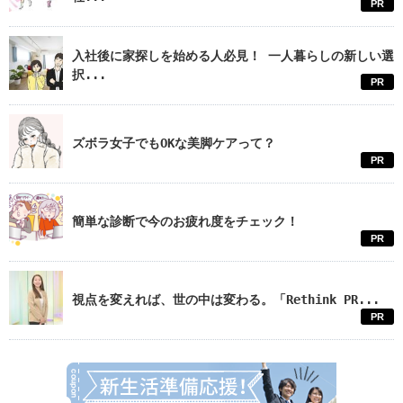
PR
入社後に家探しを始める人必見！ 一人暮らしの新しい選
択...
PR
ズボラ女子でもOKな美脚ケアって？
PR
簡単な診断で今のお疲れ度をチェック！
PR
視点を変えれば、世の中は変わる。「Rethink PR...
PR