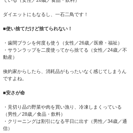
ている（女性／28歳／食品・飲料）
ダイエットにもなるし、一石二鳥です！
■使い捨てだけど捨てられない！
・歯間ブラシを何度も使う（女性／26歳／医療・福祉）
・サランラップを二度使ってから捨てる（女性／24歳／不
動産）
倹約家からしたら、消耗品がもったいなく感じてしまうん
ですよね。
■安さが命
・見切り品の野菜や肉を買い漁り、冷凍しまくっている
（男性／28歳／食品・飲料）
・クリーニングは割引になる平日に出す（男性／34歳／通
信）