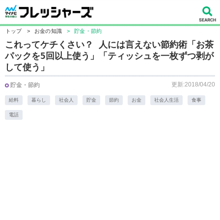
トップ
>
お金の知識
>
貯金・節約
これってケチくさい？ 人には言えない節約術「お茶
パックを5回以上使う」「ティッシュを一枚ずつ剥が
して使う」
更新:2018/04/20
貯金・節約
給料
暮らし
社会人
貯金
節約
お金
社会人生活
食事
電話