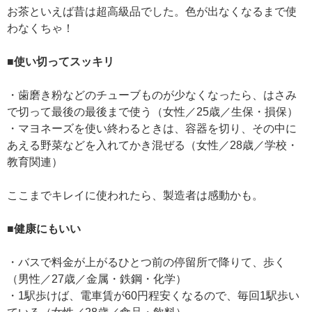
お茶といえば昔は超高級品でした。色が出なくなるまで使
わなくちゃ！
■使い切ってスッキリ
・歯磨き粉などのチューブものが少なくなったら、はさみ
で切って最後の最後まで使う（女性／25歳／生保・損保）
・マヨネーズを使い終わるときは、容器を切り、その中に
あえる野菜などを入れてかき混ぜる（女性／28歳／学校・
教育関連）
ここまでキレイに使われたら、製造者は感動かも。
■健康にもいい
・バスで料金が上がるひとつ前の停留所で降りて、歩く
（男性／27歳／金属・鉄鋼・化学）
・1駅歩けば、電車賃が60円程安くなるので、毎回1駅歩い