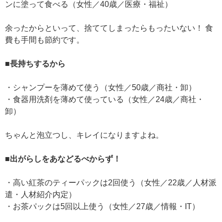
ンに塗って食べる（女性／40歳／医療・福祉）
余ったからといって、捨ててしまったらもったいない！ 食
費も手間も節約です。
■長持ちするから
・シャンプーを薄めて使う（女性／50歳／商社・卸）
・食器用洗剤を薄めて使っている（女性／24歳／商社・
卸）
ちゃんと泡立つし、キレイになりますよね。
■出がらしをあなどるべからず！
・高い紅茶のティーパックは2回使う（女性／22歳／人材派
遣・人材紹介内定）
・お茶パックは5回以上使う（女性／27歳／情報・IT）