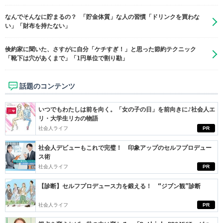
なんでそんなに貯まるの？ 「貯金体質」な人の習慣「ドリンクを買わな
い」「財布を持たない」
倹約家に聞いた、さすがに自分「ケチすぎ！」と思った節約テクニック
「靴下は穴があくまで」「1円単位で割り勘」
話題のコンテンツ
いつでもわたしは前を向く。「女の子の日」を前向きに♪社会人エ
リ・大学生リカの物語
社会人ライフ
PR
社会人デビューもこれで完璧！ 印象アップのセルフプロデュー
ス術
社会人ライフ
PR
【診断】セルフプロデュース力を鍛える！ “ジブン観”診断
社会人ライフ
PR