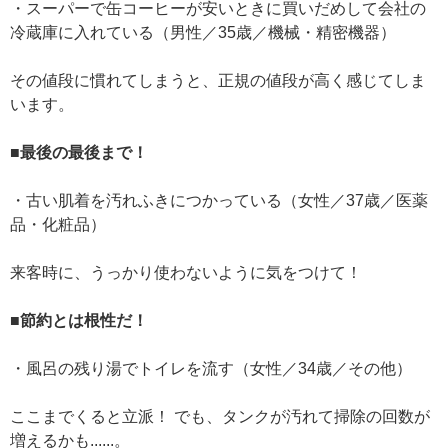
・スーパーで缶コーヒーが安いときに買いだめして会社の
冷蔵庫に入れている（男性／35歳／機械・精密機器）
その値段に慣れてしまうと、正規の値段が高く感じてしま
います。
■最後の最後まで！
・古い肌着を汚れふきにつかっている（女性／37歳／医薬
品・化粧品）
来客時に、うっかり使わないように気をつけて！
■節約とは根性だ！
・風呂の残り湯でトイレを流す（女性／34歳／その他）
ここまでくると立派！ でも、タンクが汚れて掃除の回数が
増えるかも......。