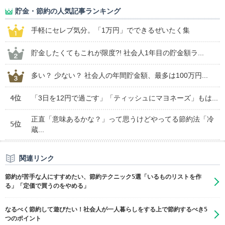
貯金・節約の人気記事ランキング
手軽にセレブ気分。「1万円」でできるぜいたく集
貯金したくてもこれが限度?! 社会人1年目の貯金額ラ...
多い？ 少ない？ 社会人の年間貯金額、最多は100万円...
4位
「3日を12円で過ごす」「ティッシュにマヨネーズ」もは...
正直「意味あるかな？」って思うけどやってる節約法「冷
5位
蔵...
関連リンク
節約が苦手な人にすすめたい、節約テクニック5選「いるものリストを作
る」「定価で買うのをやめる」
​なるべく節約して遊びたい！社会人が一人暮らしをする上で節約するべき5
つのポイント