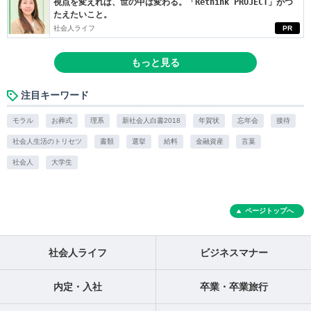
視点を変えれば、世の中は変わる。「Rethink PROJECT」がつ
たえたいこと。
社会人ライフ
PR
もっと見る
注目キーワード
モラル
お葬式
理系
新社会人白書2018
年賀状
忘年会
接待
社会人生活のトリセツ
書類
選挙
給料
金融資産
言葉
社会人
大学生
ページトップへ
社会人ライフ
ビジネスマナー
内定・入社
卒業・卒業旅行