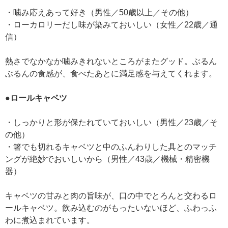
・噛み応えあって好き（男性／50歳以上／その他）
・ローカロリーだし味が染みておいしい（女性／22歳／通
信）
熱さでなかなか噛みきれないところがまたグッド。ぶるん
ぶるんの食感が、食べたあとに満足感を与えてくれます。
●ロールキャベツ
・しっかりと形が保たれていておいしい（男性／23歳／そ
の他）
・箸でも切れるキャベツと中のふんわりした具とのマッチ
ングが絶妙でおいしいから（男性／43歳／機械・精密機
器）
キャベツの甘みと肉の旨味が、口の中でとろんと交わるロ
ールキャベツ。飲み込むのがもったいないほど、ふわっふ
わに煮込まれています。