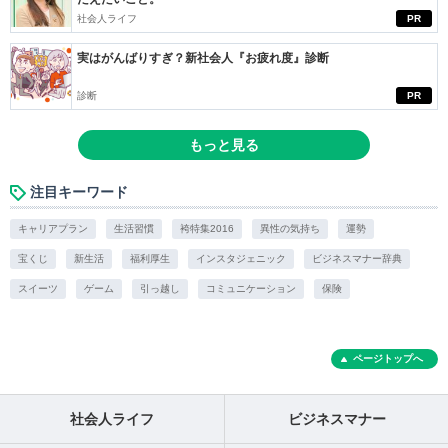
社会人ライフ
PR
実はがんばりすぎ？新社会人『お疲れ度』診断
診断
PR
もっと見る
注目キーワード
キャリアプラン
生活習慣
袴特集2016
異性の気持ち
運勢
宝くじ
新生活
福利厚生
インスタジェニック
ビジネスマナー辞典
スイーツ
ゲーム
引っ越し
コミュニケーション
保険
ページトップへ
社会人ライフ
ビジネスマナー