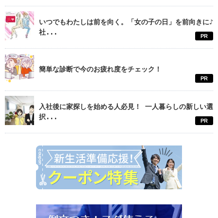
いつでもわたしは前を向く。「女の子の日」を前向きに♪
社...
PR
簡単な診断で今のお疲れ度をチェック！
PR
入社後に家探しを始める人必見！ 一人暮らしの新しい選
択...
PR