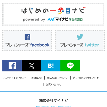
このサイトについて
利用規約
個人情報について
広告掲載のお問い合わせ
お問い合わせ
株式会社マイナビ
Copyright © Mynavi Corporation