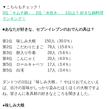
▼こちらもチェック！
3位「キムチ鍋」、2位「水炊き」、1位は？ 好きな鍋料理
ランキング！
■あなたが好きな、セブンイレブンのおでんの具は？
第1位 味しみ大根 150人（30.0％）
第2位 こだわりたまご 78人（15.6％）
第3位 餅入り巾着 28人（5.6％）
第4位 こんにゃく 20人（4.0％）
第5位 ロールキャベツ 17人（3.4％）
第5位 白滝 17人（3.4％）
ダントツの1位は「味しみ大根」！ やはりおでんといえ
ば、出汁の旨味がしっかり染みたほくほくの大根ですよ
ね。皆さんに各具材の好きなところを聞きました。
●味しみ大根