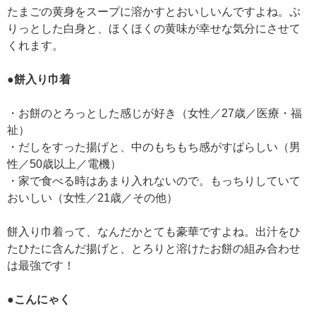
たまごの黄身をスープに溶かすとおいしいんですよね。ぷ
りっとした白身と、ほくほくの黄味が幸せな気分にさせて
くれます。
●餅入り巾着
・お餅のとろっとした感じが好き（女性／27歳／医療・福
祉）
・だしをすった揚げと、中のもちもち感がすばらしい（男
性／50歳以上／電機）
・家で食べる時はあまり入れないので。もっちりしていて
おいしい（女性／21歳／その他）
餅入り巾着って、なんだかとても豪華ですよね。出汁をひ
たひたに含んだ揚げと、とろりと溶けたお餅の組み合わせ
は最強です！
●こんにゃく