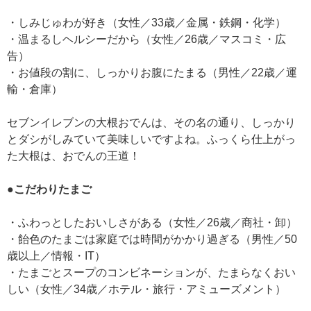
・しみじゅわが好き（女性／33歳／金属・鉄鋼・化学）
・温まるしヘルシーだから（女性／26歳／マスコミ・広
告）
・お値段の割に、しっかりお腹にたまる（男性／22歳／運
輸・倉庫）
セブンイレブンの大根おでんは、その名の通り、しっかり
とダシがしみていて美味しいですよね。ふっくら仕上がっ
た大根は、おでんの王道！
●こだわりたまご
・ふわっとしたおいしさがある（女性／26歳／商社・卸）
・飴色のたまごは家庭では時間がかかり過ぎる（男性／50
歳以上／情報・IT）
・たまごとスープのコンビネーションが、たまらなくおい
しい（女性／34歳／ホテル・旅行・アミューズメント）