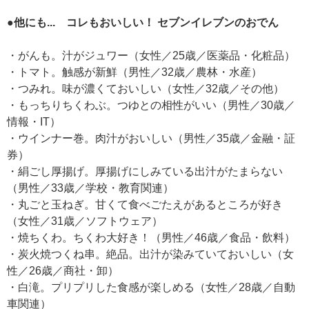
●他にも... コレもおいしい！ セブンイレブンのおでん
・がんも。汁がジュワー（女性／25歳／医薬品・化粧品）
・トマト。触感が新鮮（男性／32歳／農林・水産）
・つみれ。味が濃くておいしい（女性／32歳／その他）
・もっちりちくわぶ。つゆとの相性がいい（男性／30歳／
情報・IT）
・ウインナー巻。肉汁がおいしい（男性／35歳／金融・証
券）
・絹ごし厚揚げ。厚揚げにしみている出汁がたまらない
（男性／33歳／学校・教育関連）
・丸ごと玉ねぎ。甘くて食べごたえがあるところが好き
（女性／31歳／ソフトウェア）
・焼ちくわ。ちくわ大好き！（男性／46歳／食品・飲料）
・炭火焼つくね串。絶品。出汁が染みていておいしい（女
性／26歳／商社・卸）
・白滝。プリプリした食感が楽しめる（女性／28歳／自動
車関連）