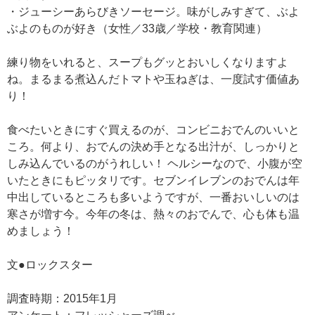
・ジューシーあらびきソーセージ。味がしみすぎて、ぶよ
ぶよのものが好き（女性／33歳／学校・教育関連）
練り物をいれると、スープもグッとおいしくなりますよ
ね。まるまる煮込んだトマトや玉ねぎは、一度試す価値あ
り！
食べたいときにすぐ買えるのが、コンビニおでんのいいと
ころ。何より、おでんの決め手となる出汁が、しっかりと
しみ込んでいるのがうれしい！ ヘルシーなので、小腹が空
いたときにもピッタリです。セブンイレブンのおでんは年
中出しているところも多いようですが、一番おいしいのは
寒さが増す今。今年の冬は、熱々のおでんで、心も体も温
めましょう！
文●ロックスター
調査時期：2015年1月