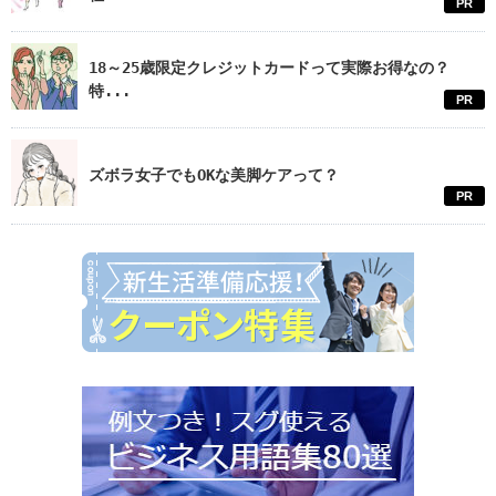
PR
18～25歳限定クレジットカードって実際お得なの？
特...
PR
ズボラ女子でもOKな美脚ケアって？
PR