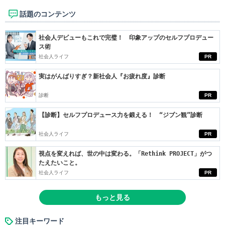
話題のコンテンツ
社会人デビューもこれで完璧！ 印象アップのセルフプロデュー
ス術
社会人ライフ
PR
実はがんばりすぎ？新社会人『お疲れ度』診断
診断
PR
【診断】セルフプロデュース力を鍛える！ “ジブン観”診断
社会人ライフ
PR
視点を変えれば、世の中は変わる。「Rethink PROJECT」がつ
たえたいこと。
社会人ライフ
PR
もっと見る
注目キーワード