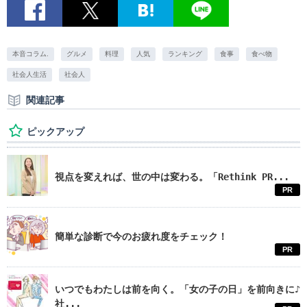
本音コラム.
グルメ
料理
人気
ランキング
食事
食べ物
社会人生活
社会人
関連記事
ピックアップ
視点を変えれば、世の中は変わる。「Rethink PR...
PR
簡単な診断で今のお疲れ度をチェック！
PR
いつでもわたしは前を向く。「女の子の日」を前向きに♪
社...