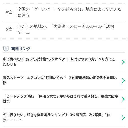
全国の「グーとパー」での組み分け、地方によってこんな
4位
に違う
わたしの地域の、「大富豪」のローカルルール「10捨
5位
て」...
関連リンク
冬に食べたい"あったか汁物"ランキング！ 味付けや食べ方、作り方にこ
だわりも
電気ストーブ、エアコンは1時間いくら？ 冬の暖房機器の電気代を徹底比
較
「ヒートテック3枚」「白湯を飲む」寒い冬はこれで乗り切る！最強の防寒
対策
冬に行きたい、好きな温泉地ランキング！ 3位湯布院、2位草津、1位
は......？