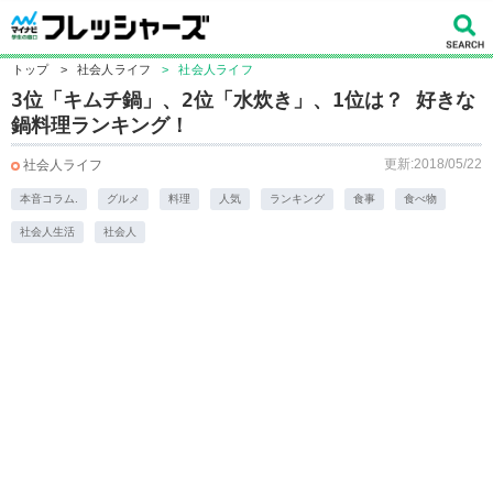
トップ
>
社会人ライフ
>
社会人ライフ
3位「キムチ鍋」、2位「水炊き」、1位は？ 好きな
鍋料理ランキング！
更新:2018/05/22
社会人ライフ
本音コラム.
グルメ
料理
人気
ランキング
食事
食べ物
社会人生活
社会人