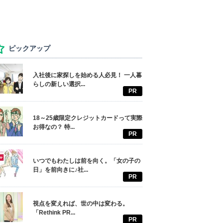
ピックアップ
入社後に家探しを始める人必見！ 一人暮
らしの新しい選択...
PR
18～25歳限定クレジットカードって実際
お得なの？ 特...
PR
いつでもわたしは前を向く。「女の子の
日」を前向きに♪社...
PR
視点を変えれば、世の中は変わる。
「Rethink PR...
PR