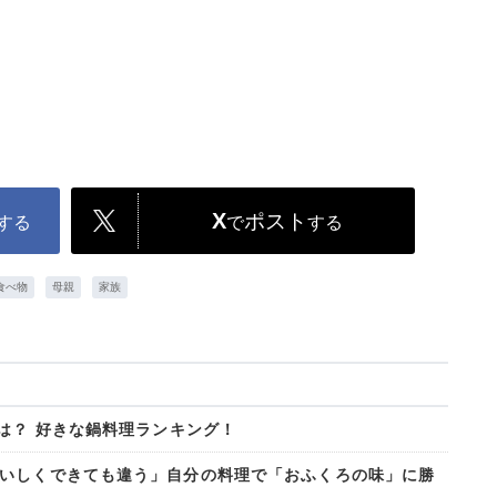
X
ポスト
する
で
する
食べ物
母親
家族
は？ 好きな鍋料理ランキング！
いしくできても違う」自分の料理で「おふくろの味」に勝