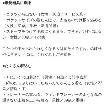
■暖房器具に頼る
・コタツから出ない（女性／36歳／サービス業）
・ポケットサイズの湯たんぽで、太ももの付け根を温める
（女性／31歳／学校・教育関連）
・ストーブをつけて毛布にくるまる。できるだけ外に出な
い（女性／30歳／その他）
こたつの中から出られなくなる人は多そうですね。のぼせ
や低音ヤケドには、くれぐれもご注意を！
■たくさん着込む
・とにかく沢山着込む（男性／44歳／会計事務所）
・綿のたっぷりはいったちゃんちゃんこを着る（女性／22
歳／情報・IT）
・トレーナーの重ね着。ウィンドブレーカーのような風の
通さない上着を上から着る（男性／39歳／電機）