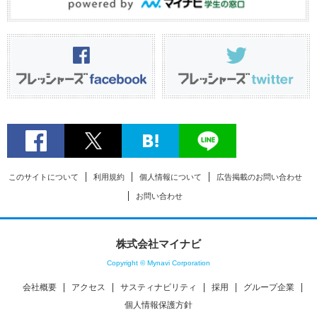
このサイトについて
利用規約
個人情報について
広告掲載のお問い合わせ
お問い合わせ
株式会社マイナビ
Copyright © Mynavi Corporation
会社概要
アクセス
サスティナビリティ
採用
グループ企業
個人情報保護方針