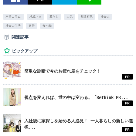
本音コラム.
地域ネタ
暮らし
人気
都道府県
社会人
社会人生活
旅行
食べ物
関連記事
ピックアップ
簡単な診断で今のお疲れ度をチェック！
PR
視点を変えれば、世の中は変わる。「Rethink PR...
PR
入社後に家探しを始める人必見！ 一人暮らしの新しい選
択...
PR