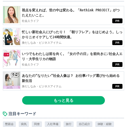
視点を変えれば、世の中は変わる。「Rethink PROJECT」がつ
たえたいこと。
社会人ライフ
PR
忙しい新社会人にぴったり！ 「朝リフレア」をはじめよう。しっ
かりニオイケアして24時間快適。
身だしなみ・ビジネスアイテム
PR
いつでもわたしは前を向く。「女の子の日」を前向きに♪社会人エ
リ・大学生リカの物語
社会人ライフ
PR
あなたの“なりたい”社会人像は？ お仕事バッグ選びから始める
新生活
身だしなみ・ビジネスアイテム
PR
もっと見る
注目キーワード
懇親会
病気
同僚
入社準備
旅行
自己紹介
体験・経験