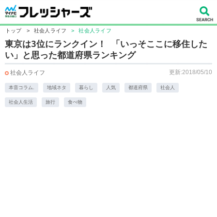
トップ
>
社会人ライフ
>
社会人ライフ
東京は3位にランクイン！ 「いっそここに移住した
い」と思った都道府県ランキング
更新:2018/05/10
社会人ライフ
本音コラム.
地域ネタ
暮らし
人気
都道府県
社会人
社会人生活
旅行
食べ物