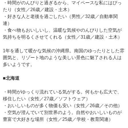
・時間がのんびりと過ぎるから、マイペースな私にはぴっ
たり（女性／26歳／建設・土木）
・好きな人と老後を過ごしたい（男性／32歳／自動車関
連）
・食べ物もおいしいし、温暖な気候やのんびりした空気が
気持ちを明るくさせてくれる（女性／31歳／建設・土木）
1年を通して暖かな気候の沖縄県。南国のゆったりとした雰
囲気と、リゾート地のような美しい景色に魅了される人は
多いようです。
■北海道
・時間がゆっくり流れている気がする。何もかも広大で、
移住したい（女性／27歳／ソフトウェア）
・おいしいものが多く物価も安い（女性／26歳／その他）
・空気が澄んでいて別世界のよう。自然やおいしいものが
豊富で大好きな場所（女性／25歳／学校・教育関連）