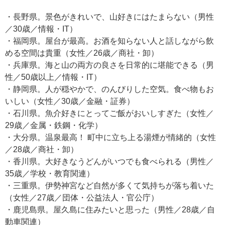
・長野県。景色がきれいで、山好きにはたまらない（男性
／30歳／情報・IT）
・福岡県。屋台が最高。お酒を知らない人と話しながら飲
める空間は貴重（女性／26歳／商社・卸）
・兵庫県。海と山の両方の良さを日常的に堪能できる（男
性／50歳以上／情報・IT）
・静岡県。人が穏やかで、のんびりした空気。食べ物もお
いしい（女性／30歳／金融・証券）
・石川県。魚介好きにとってご飯がおいしすぎた（女性／
29歳／金属・鉄鋼・化学）
・大分県。温泉最高！ 町中に立ち上る湯煙が情緒的（女性
／28歳／商社・卸）
・香川県。大好きなうどんがいつでも食べられる（男性／
35歳／学校・教育関連）
・三重県。伊勢神宮など自然が多くて気持ちが落ち着いた
（女性／27歳／団体・公益法人・官公庁）
・鹿児島県。屋久島に住みたいと思った（男性／28歳／自
動車関連）