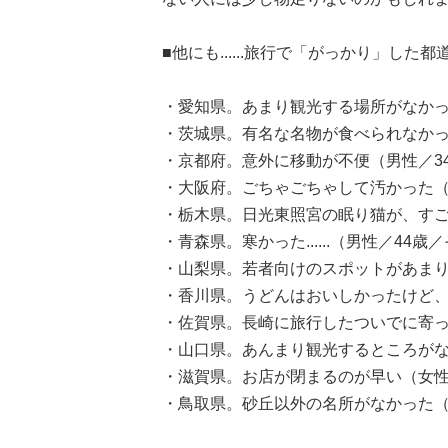
■他にも......旅行で「がっかり」した都
・愛知県。あまり観光する場所がなかっ
・茨城県。有名な名物が食べられなかっ
・京都府。意外に移動が不便（男性／3
・大阪府。ごちゃごちゃして汚かった（
・栃木県。日光東照宮の眠り猫が、すご
・青森県。寒かった......（男性／44歳
・山梨県。若者向けのスポットがあまり
・香川県。うどんはおいしかったけど、
・佐賀県。長崎に旅行したついでに寄っ
・山口県。あんまり観光するところがな
・滋賀県。お店が閉まるのが早い（女性
・鳥取県。砂丘以外の名所がなかった（