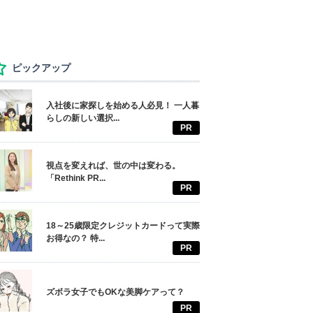
ピックアップ
入社後に家探しを始める人必見！ 一人暮
らしの新しい選択...
PR
視点を変えれば、世の中は変わる。
「Rethink PR...
PR
18～25歳限定クレジットカードって実際
お得なの？ 特...
PR
ズボラ女子でもOKな美脚ケアって？
PR