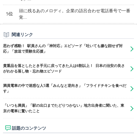
頭に残るあのメロディ。企業の語呂合わせ電話番号で一番
5位
覚...
関連リンク
思わず感動！ 駅員さんの「神対応」エピソード「吐いても嫌な顔せず対
応」「放送で受験生応援」
貴重品を落としたとき手元に戻ってきた人は6割以上！ 日本の治安の良さ
がわかる落し物・忘れ物エピソード
満員電車の中で迷惑な人5選「みんなと逆向き」「フライドチキンを食べだ
す」
「いつも満員」「駅の出口までたどりつかない」地方出身者に聞いた、東
京の電車に驚いたこと
話題のコンテンツ