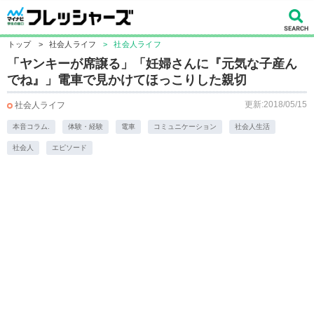
トップ
>
社会人ライフ
>
社会人ライフ
「ヤンキーが席譲る」「妊婦さんに『元気な子産ん
でね』」電車で見かけてほっこりした親切
更新:2018/05/15
社会人ライフ
本音コラム.
体験・経験
電車
コミュニケーション
社会人生活
社会人
エピソード