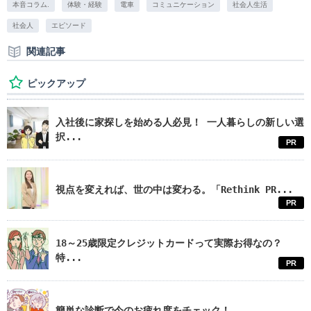
本音コラム.
体験・経験
電車
コミュニケーション
社会人生活
社会人
エピソード
関連記事
ピックアップ
入社後に家探しを始める人必見！ 一人暮らしの新しい選
択...
PR
視点を変えれば、世の中は変わる。「Rethink PR...
PR
18～25歳限定クレジットカードって実際お得なの？
特...
PR
簡単な診断で今のお疲れ度をチェック！