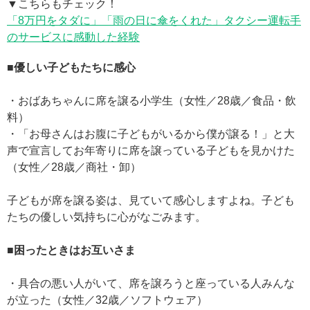
▼こちらもチェック！
「8万円をタダに」「雨の日に傘をくれた」タクシー運転手
のサービスに感動した経験
■優しい子どもたちに感心
・おばあちゃんに席を譲る小学生（女性／28歳／食品・飲
料）
・「お母さんはお腹に子どもがいるから僕が譲る！」と大
声で宣言してお年寄りに席を譲っている子どもを見かけた
（女性／28歳／商社・卸）
子どもが席を譲る姿は、見ていて感心しますよね。子ども
たちの優しい気持ちに心がなごみます。
■困ったときはお互いさま
・具合の悪い人がいて、席を譲ろうと座っている人みんな
が立った（女性／32歳／ソフトウェア）