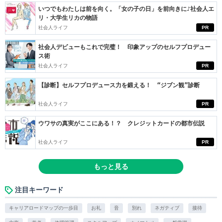
いつでもわたしは前を向く。「女の子の日」を前向きに♪社会人エ
リ・大学生リカの物語
社会人ライフ
PR
社会人デビューもこれで完璧！ 印象アップのセルフプロデュー
ス術
社会人ライフ
PR
【診断】セルフプロデュース力を鍛える！ “ジブン観”診断
社会人ライフ
PR
ウワサの真実がここにある！？ クレジットカードの都市伝説
社会人ライフ
PR
もっと見る
注目キーワード
キャリアロードマップの一歩目
お礼
音
別れ
ネガティブ
接待