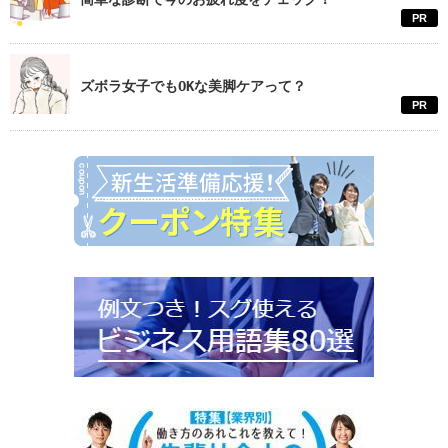
PR
ズボラ女子でもOKな美脚ケアって？
PR