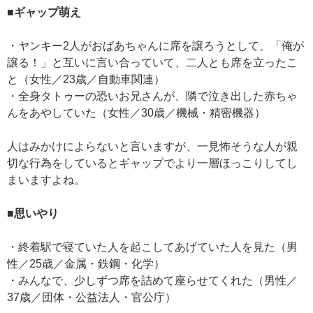
■ギャップ萌え
・ヤンキー2人がおばあちゃんに席を譲ろうとして、「俺が
譲る！」と互いに言い合っていて、二人とも席を立ったこ
と（女性／23歳／自動車関連）
・全身タトゥーの恐いお兄さんが、隣で泣き出した赤ちゃ
んをあやしていた（女性／30歳／機械・精密機器）
人はみかけによらないと言いますが、一見怖そうな人が親
切な行為をしているとギャップでより一層ほっこりしてし
まいますよね。
■思いやり
・終着駅で寝ていた人を起こしてあげていた人を見た（男
性／25歳／金属・鉄鋼・化学）
・みんなで、少しずつ席を詰めて座らせてくれた（男性／
37歳／団体・公益法人・官公庁）