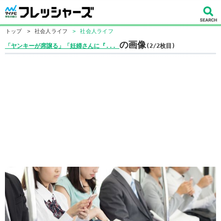
トップ
>
社会人ライフ
>
社会人ライフ
の画像
「ヤンキーが席譲る」「妊婦さんに『...
(2/2枚目)