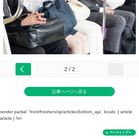
2 / 2
記事ページへ戻る
render partial: 'front/freshers/sp/articles/bottom_aja', locals: { article:
article } %>
ページトップへ