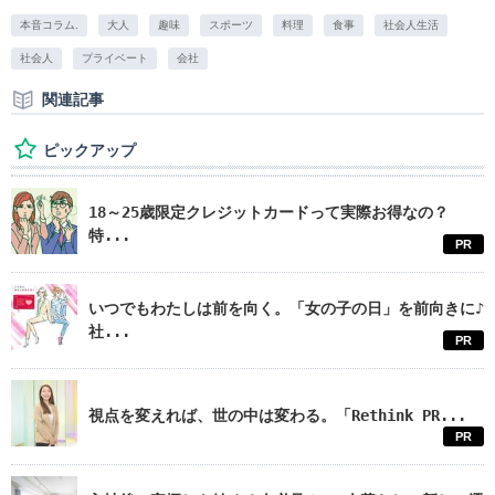
本音コラム.
大人
趣味
スポーツ
料理
食事
社会人生活
社会人
プライベート
会社
関連記事
ピックアップ
18～25歳限定クレジットカードって実際お得なの？
特...
PR
いつでもわたしは前を向く。「女の子の日」を前向きに♪
社...
PR
視点を変えれば、世の中は変わる。「Rethink PR...
PR