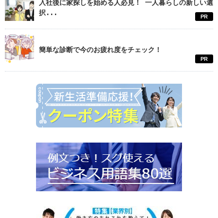
入社後に家探しを始める人必見！ 一人暮らしの新しい選
択...
PR
簡単な診断で今のお疲れ度をチェック！
PR