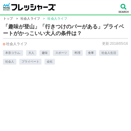
トップ
>
社会人ライフ
>
社会人ライフ
「趣味が登山」「行きつけのバーがある」プライベ
ートがかっこいい大人の条件は？
更新:2018/05/16
社会人ライフ
本音コラム.
大人
趣味
スポーツ
料理
食事
社会人生活
社会人
プライベート
会社