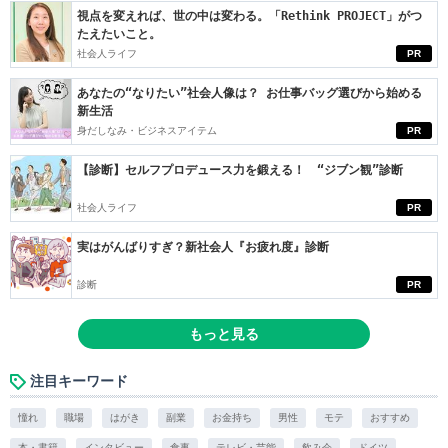
視点を変えれば、世の中は変わる。「Rethink PROJECT」がつ
たえたいこと。
社会人ライフ
PR
あなたの“なりたい”社会人像は？ お仕事バッグ選びから始める
新生活
身だしなみ・ビジネスアイテム
PR
【診断】セルフプロデュース力を鍛える！ “ジブン観”診断
社会人ライフ
PR
実はがんばりすぎ？新社会人『お疲れ度』診断
診断
PR
もっと見る
注目キーワード
憧れ
職場
はがき
副業
お金持ち
男性
モテ
おすすめ
本・書籍
インタビュー
食事
テレビ・芸能
飲み会
ドイツ