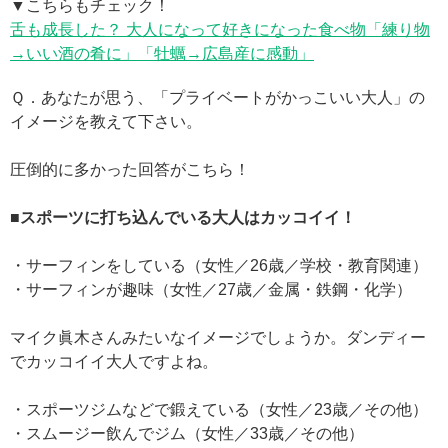
▼こちらもチェック！
舌も成長した？ 大人になって好きになった食べ物「練り物
→いい酒の肴に」「牡蠣→広島産に感動」
Ｑ．あなたが思う、「プライベートがかっこいい大人」の
イメージを教えて下さい。
圧倒的に多かった回答がこちら！
■スポーツに打ち込んでいる大人はカッコイイ！
・サーフィンをしている（女性／26歳／学校・教育関連）
・サーフィンが趣味（女性／27歳／金属・鉄鋼・化学）
マイク眞木さんみたいなイメージでしょうか。ダンディー
でカッコイイ大人ですよね。
・スポーツジムなどで鍛えている（女性／23歳／その他）
・スムージー飲んでジム（女性／33歳／その他）