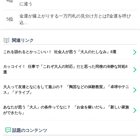
4位
に違う
金運が爆上がりする一万円札の見分け方とは⁉金運を呼び
5位
込...
関連リンク
これを語れるとかっこいい！ 社会人が思う「大人のたしなみ」8選
カッコイイ！ 仕事で「これぞ大人の対応」だと思った同僚の冷静な対処8
選
大人って友達となにをして遊ぶの？ 「陶芸などの体験教室」「卓球やテニ
ス」「ドライブ」
あなたが思う「大人」の条件ってなに？ 「お金を稼いだら」「新しい家族
ができたら」
話題のコンテンツ