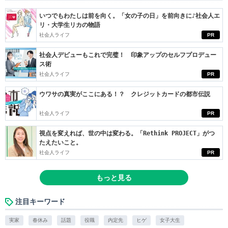
いつでもわたしは前を向く。「女の子の日」を前向きに♪社会人エ
リ・大学生リカの物語
社会人ライフ
PR
社会人デビューもこれで完璧！ 印象アップのセルフプロデュー
ス術
社会人ライフ
PR
ウワサの真実がここにある！？ クレジットカードの都市伝説
社会人ライフ
PR
視点を変えれば、世の中は変わる。「Rethink PROJECT」がつ
たえたいこと。
社会人ライフ
PR
もっと見る
注目キーワード
実家
春休み
話題
役職
内定先
ヒゲ
女子大生