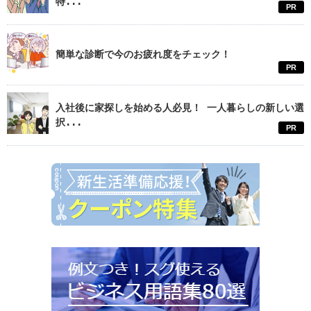
特...
PR
簡単な診断で今のお疲れ度をチェック！
PR
入社後に家探しを始める人必見！ 一人暮らしの新しい選
択...
PR