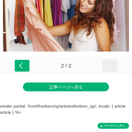
2 / 2
記事ページへ戻る
render partial: 'front/freshers/sp/articles/bottom_aja', locals: { article:
article } %>
ページトップへ