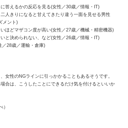
答えるかの反応を見る(女性／30歳／情報・IT)
、二人きりになると甘えてきたり違う一面を見せる男性
ズメント)
いほどマザコン度が高い(女性／27歳／機械・精密機器)
と決められない、など(女性／26歳／情報・IT)
／28歳／運輸・倉庫)
、女性のNGラインに引っかかることもあるそうです。
い場合は、こうしたことにできるだけ気を付けるといいか
調べ）