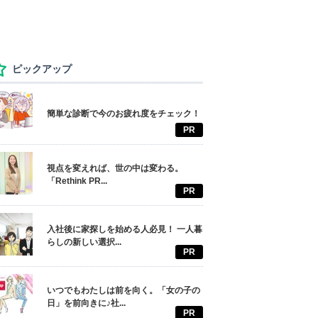
ピックアップ
簡単な診断で今のお疲れ度をチェック！
PR
視点を変えれば、世の中は変わる。
「Rethink PR...
PR
入社後に家探しを始める人必見！ 一人暮
らしの新しい選択...
PR
いつでもわたしは前を向く。「女の子の
日」を前向きに♪社...
PR