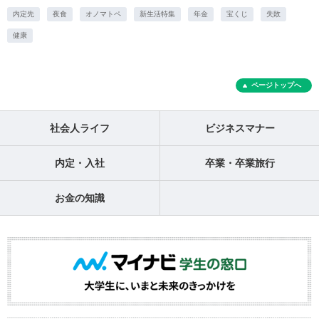
内定先
夜食
オノマトペ
新生活特集
年金
宝くじ
失敗
健康
ページトップへ
社会人ライフ
ビジネスマナー
内定・入社
卒業・卒業旅行
お金の知識