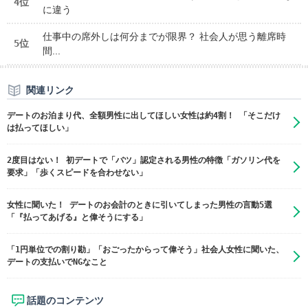
4位
に違う
仕事中の席外しは何分までが限界？ 社会人が思う離席時
5位
間...
関連リンク
デートのお泊まり代、全額男性に出してほしい女性は約4割！ 「そこだけ
は払ってほしい」
2度目はない！ 初デートで「バツ」認定される男性の特徴「ガソリン代を
要求」「歩くスピードを合わせない」
女性に聞いた！ デートのお会計のときに引いてしまった男性の言動5選
「『払ってあげる』と偉そうにする」
「1円単位での割り勘」「おごったからって偉そう」社会人女性に聞いた、
デートの支払いでNGなこと
話題のコンテンツ