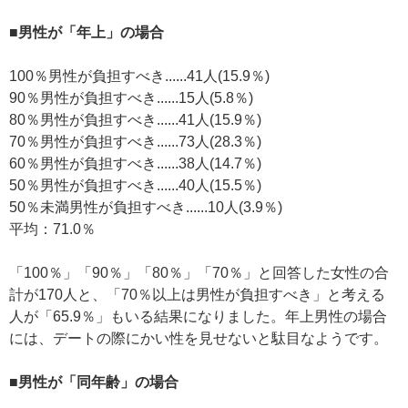
■男性が「年上」の場合
100％男性が負担すべき......41人(15.9％)
90％男性が負担すべき......15人(5.8％)
80％男性が負担すべき......41人(15.9％)
70％男性が負担すべき......73人(28.3％)
60％男性が負担すべき......38人(14.7％)
50％男性が負担すべき......40人(15.5％)
50％未満男性が負担すべき......10人(3.9％)
平均：71.0％
「100％」「90％」「80％」「70％」と回答した女性の合
計が170人と、「70％以上は男性が負担すべき」と考える
人が「65.9％」もいる結果になりました。年上男性の場合
には、デートの際にかい性を見せないと駄目なようです。
■男性が「同年齢」の場合