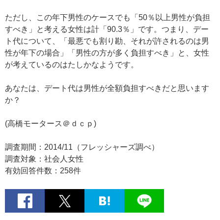
ただし、この年下男性のケースでも「50％以上男性が負担
すべき」と考える女性は計「90.3％」です。つまり、デー
ト代について、「最悪でも割り勘、それが許されるのは男
性が年下の場合」「男性の方が多く負担すべき」と、女性
が考えているのはたしかなようです。
あなたは、デート代は男性が全額負担すべきだと思います
か？
(高橋モータース＠ｄｃｐ)
調査期間：2014/11（フレッシャーズ調べ）
調査対象：社会人女性
有効回答件数：258件