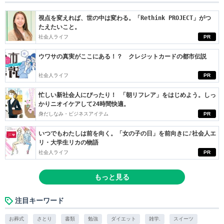
視点を変えれば、世の中は変わる。「Rethink PROJECT」がつ
たえたいこと。
社会人ライフ
PR
ウワサの真実がここにある！？ クレジットカードの都市伝説
社会人ライフ
PR
忙しい新社会人にぴったり！ 「朝リフレア」をはじめよう。しっ
かりニオイケアして24時間快適。
身だしなみ・ビジネスアイテム
PR
いつでもわたしは前を向く。「女の子の日」を前向きに♪社会人エ
リ・大学生リカの物語
社会人ライフ
PR
もっと見る
注目キーワード
お葬式
さとり
書類
勉強
ダイエット
雑学.
スイーツ