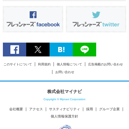
このサイトについて
利用規約
個人情報について
広告掲載のお問い合わせ
お問い合わせ
株式会社マイナビ
Copyright © Mynavi Corporation
会社概要
アクセス
サスティナビリティ
採用
グループ企業
個人情報保護方針