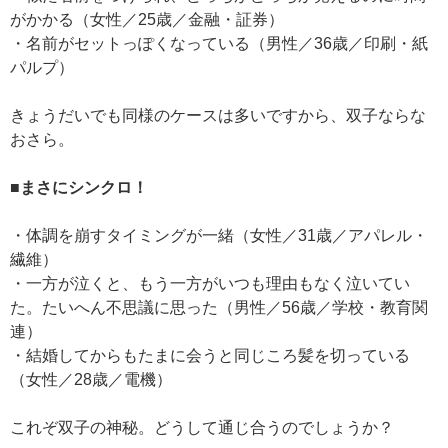
がかかる（女性／25歳／金融・証券）
・名前がセットっぽくなっている（男性／36歳／印刷・紙
パルプ）
きょうだいでも同様のケースは多いですから、双子ならな
おさら。
■まさにシンクロ！
・体調を崩すタイミングが一緒（女性／31歳／アパレル・
繊維）
・一方が泣くと、もう一方がいつも理由もなく泣いてい
た。たいへん不思議に思った（男性／56歳／学校・教育関
連）
・結婚してからもたまに会うと同じころ髪を切っている
（女性／28歳／電機）
これぞ双子の神秘。どうして通じ合うのでしょうか？