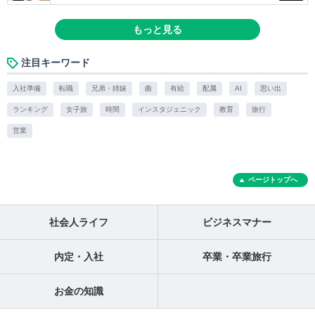
もっと見る
注目キーワード
入社準備
転職
兄弟・姉妹
曲
有給
配属
AI
思い出
ランキング
女子旅
時間
インスタジェニック
教育
旅行
営業
ページトップへ
社会人ライフ
ビジネスマナー
内定・入社
卒業・卒業旅行
お金の知識