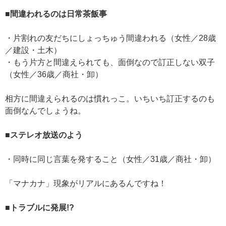
■間違われるのは日常茶飯事
・片割れの友だちにしょっちゅう間違われる（女性／28歳
／建設・土木）
・もう片方と間違えられても、面倒なので訂正しない双子
（女性／36歳／商社・卸）
相方に間違えられるのは慣れっこ。いちいち訂正するのも
面倒なんでしょうね。
■ステレオ放送のよう
・同時に同じ言葉を発すること（女性／31歳／商社・卸）
「マナカナ」現象がリアルにあるんですね！
■トラブルに発展!?