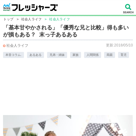
トップ
>
社会人ライフ
>
社会人ライフ
「基本甘やかされる」「優秀な兄と比較」得も多い
が損もある？ 末っ子あるある
更新:2018/05/10
社会人ライフ
本音コラム.
あるある
兄弟・姉妹
家族
人間関係
両親
育児