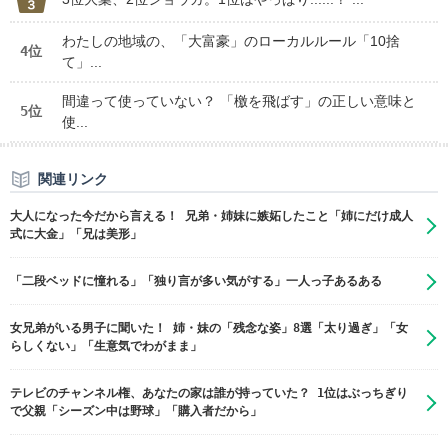
わたしの地域の、「大富豪」のローカルルール「10捨
4位
て」...
間違って使っていない？ 「檄を飛ばす」の正しい意味と
5位
使...
関連リンク
大人になった今だから言える！ 兄弟・姉妹に嫉妬したこと「姉にだけ成人
式に大金」「兄は美形」
「二段ベッドに憧れる」「独り言が多い気がする」一人っ子あるある
女兄弟がいる男子に聞いた！ 姉・妹の「残念な姿」8選「太り過ぎ」「女
らしくない」「生意気でわがまま」
テレビのチャンネル権、あなたの家は誰が持っていた？ 1位はぶっちぎり
で父親「シーズン中は野球」「購入者だから」