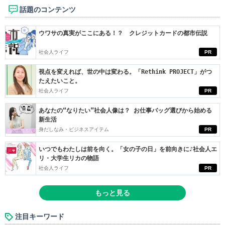
話題のコンテンツ
ウワサの真実がここにある！？ クレジットカードの都市伝説
社会人ライフ
PR
視点を変えれば、世の中は変わる。「Rethink PROJECT」がつ
たえたいこと。
社会人ライフ
PR
あなたの“なりたい”社会人像は？ お仕事バッグ選びから始める
新生活
身だしなみ・ビジネスアイテム
PR
いつでもわたしは前を向く。「女の子の日」を前向きに♪社会人エ
リ・大学生リカの物語
社会人ライフ
PR
もっと見る
注目キーワード