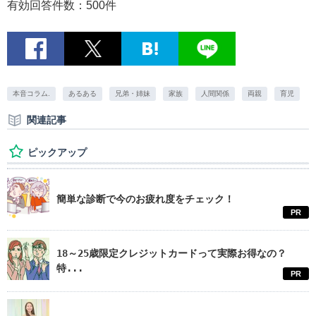
有効回答件数：500件
本音コラム.
あるある
兄弟・姉妹
家族
人間関係
両親
育児
関連記事
ピックアップ
簡単な診断で今のお疲れ度をチェック！
PR
18～25歳限定クレジットカードって実際お得なの？
特...
PR