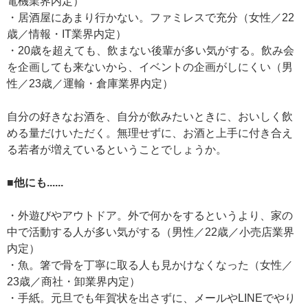
電機業界内定）
・居酒屋にあまり行かない。ファミレスで充分（女性／22
歳／情報・IT業界内定）
・20歳を超えても、飲まない後輩が多い気がする。飲み会
を企画しても来ないから、イベントの企画がしにくい（男
性／23歳／運輸・倉庫業界内定）
自分の好きなお酒を、自分が飲みたいときに、おいしく飲
める量だけいただく。無理せずに、お酒と上手に付き合え
る若者が増えているということでしょうか。
■他にも......
・外遊びやアウトドア。外で何かをするというより、家の
中で活動する人が多い気がする（男性／22歳／小売店業界
内定）
・魚。箸で骨を丁寧に取る人も見かけなくなった（女性／
23歳／商社・卸業界内定）
・手紙。元旦でも年賀状を出さずに、メールやLINEでやり