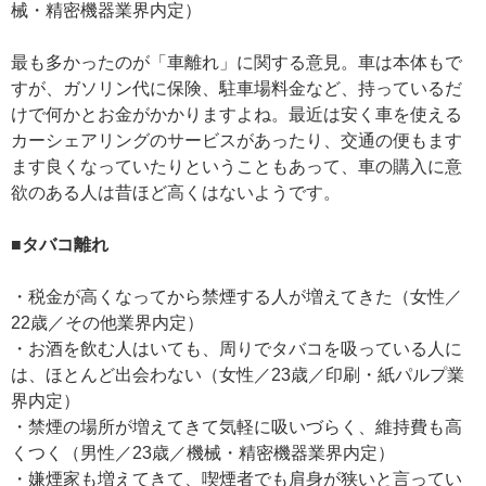
械・精密機器業界内定）
最も多かったのが「車離れ」に関する意見。車は本体もで
すが、ガソリン代に保険、駐車場料金など、持っているだ
けで何かとお金がかかりますよね。最近は安く車を使える
カーシェアリングのサービスがあったり、交通の便もます
ます良くなっていたりということもあって、車の購入に意
欲のある人は昔ほど高くはないようです。
■タバコ離れ
・税金が高くなってから禁煙する人が増えてきた（女性／
22歳／その他業界内定）
・お酒を飲む人はいても、周りでタバコを吸っている人に
は、ほとんど出会わない（女性／23歳／印刷・紙パルプ業
界内定）
・禁煙の場所が増えてきて気軽に吸いづらく、維持費も高
くつく（男性／23歳／機械・精密機器業界内定）
・嫌煙家も増えてきて、喫煙者でも肩身が狭いと言ってい