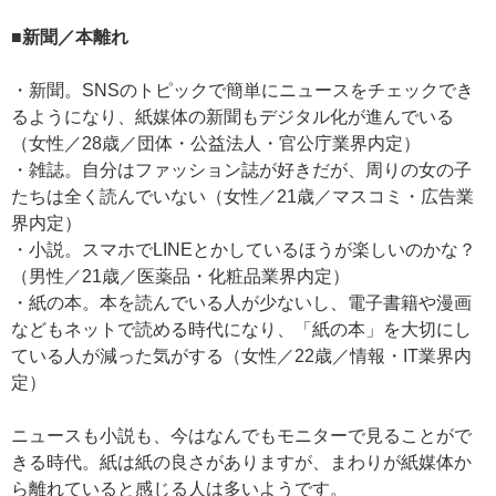
■新聞／本離れ
・新聞。SNSのトピックで簡単にニュースをチェックでき
るようになり、紙媒体の新聞もデジタル化が進んでいる
（女性／28歳／団体・公益法人・官公庁業界内定）
・雑誌。自分はファッション誌が好きだが、周りの女の子
たちは全く読んでいない（女性／21歳／マスコミ・広告業
界内定）
・小説。スマホでLINEとかしているほうが楽しいのかな？
（男性／21歳／医薬品・化粧品業界内定）
・紙の本。本を読んでいる人が少ないし、電子書籍や漫画
などもネットで読める時代になり、「紙の本」を大切にし
ている人が減った気がする（女性／22歳／情報・IT業界内
定）
ニュースも小説も、今はなんでもモニターで見ることがで
きる時代。紙は紙の良さがありますが、まわりが紙媒体か
ら離れていると感じる人は多いようです。