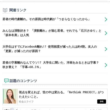
関連リンク
若者の時代劇離れ。その原因は時代劇が「つまらなくなったから」
みんなは演歌好き？ 「演歌離れ」が進む若者。それでも「石川さゆり」と
「坂本冬美」は人気
大学生はすでにFacebook離れ!? 使用頻度が減った人は約4割。友人の
「更新」が減ったのが原因？
若者の字幕離れなんてウソ!? 大学生に聞いた、洋画をみるときは字幕？
吹き替え？ 「字幕→60.3％」
話題のコンテンツ
視点を変えれば、世の中は変わる。「Rethink PROJECT」がつ
たえたいこと。
社会人ライフ
PR