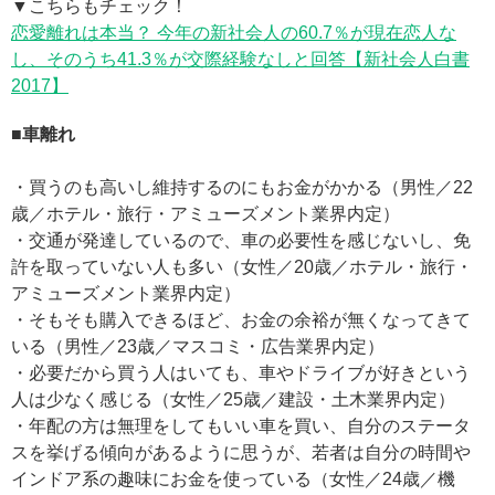
▼こちらもチェック！
恋愛離れは本当？ 今年の新社会人の60.7％が現在恋人な
し、そのうち41.3％が交際経験なしと回答【新社会人白書
2017】
■車離れ
・買うのも高いし維持するのにもお金がかかる（男性／22
歳／ホテル・旅行・アミューズメント業界内定）
・交通が発達しているので、車の必要性を感じないし、免
許を取っていない人も多い（女性／20歳／ホテル・旅行・
アミューズメント業界内定）
・そもそも購入できるほど、お金の余裕が無くなってきて
いる（男性／23歳／マスコミ・広告業界内定）
・必要だから買う人はいても、車やドライブが好きという
人は少なく感じる（女性／25歳／建設・土木業界内定）
・年配の方は無理をしてもいい車を買い、自分のステータ
スを挙げる傾向があるように思うが、若者は自分の時間や
インドア系の趣味にお金を使っている（女性／24歳／機