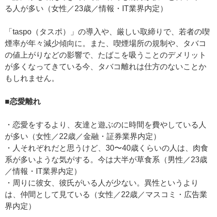
る人が多い（女性／23歳／情報・IT業界内定）
「taspo（タスポ）」の導入や、厳しい取締りで、若者の喫
煙率が年々減少傾向に。また、喫煙場所の規制や、タバコ
の値上がりなどの影響で、たばこを吸うことのデメリット
が多くなってきている今、タバコ離れは仕方のないことか
もしれません。
■恋愛離れ
・恋愛をするより、友達と遊ぶのに時間を費やしている人
が多い（女性／22歳／金融・証券業界内定）
・人それぞれだと思うけど、30〜40歳くらいの人は、肉食
系が多いような気がする。今は大半が草食系（男性／23歳
／情報・IT業界内定）
・周りに彼女、彼氏がいる人が少ない。異性というより
は、仲間として見ている（女性／22歳／マスコミ・広告業
界内定）