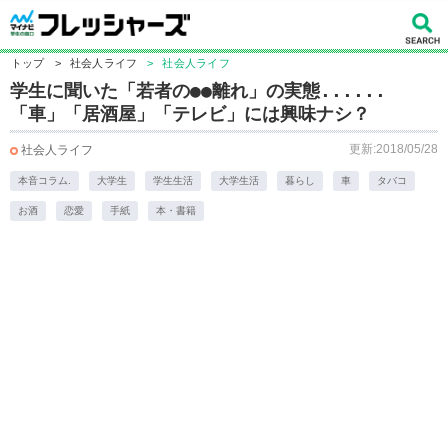
トップ
>
社会人ライフ
>
社会人ライフ
学生に聞いた「若者の●●離れ」の実態......
「車」「居酒屋」「テレビ」には興味ナシ？
更新:2018/05/28
社会人ライフ
本音コラム.
大学生
学生生活
大学生活
暮らし
車
タバコ
お酒
恋愛
手紙
本・書籍