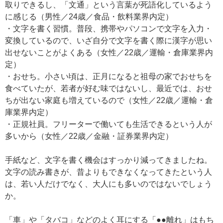
取りできるし、「文通」という言葉が死語化しているよう
に感じる（男性／24歳／食品・飲料業界内定）
・文字を書く習慣。普段、携帯やパソコンで文字を入力・
変換しているので、いざ自分で文字を書く際に漢字が思い
出せないことがよくある（女性／22歳／運輸・倉庫業界内
定）
・おせち。小さい頃は、正月になると祖母の家でおせちを
食べていたが、若者が好む味ではないし、最近では、おせ
ちが出ない家庭も増えているので（女性／22歳／運輸・倉
庫業界内定）
・正規社員。フリーターで働いても生活できるという人が
多いから（女性／22歳／金融・証券業界内定）
手紙など、文字を書く機会はすっかり減ってきましたね。
文字の読み書きが、昔よりもできなくなってきたという人
は、若い人だけでなく、大人にも多いのではないでしょう
か。
「車」や「タバコ」などのよく耳にする「●●離れ」はもち