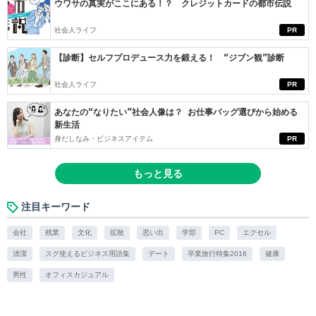
ウワサの真実がここにある！？ クレジットカードの都市伝説
社会人ライフ
PR
【診断】セルフプロデュース力を鍛える！ “ジブン観”診断
社会人ライフ
PR
あなたの“なりたい”社会人像は？ お仕事バッグ選びから始める
新生活
身だしなみ・ビジネスアイテム
PR
もっと見る
注目キーワード
会社
残業
文化
拡散
思い出
学部
PC
エクセル
清潔
スグ使えるビジネス用語集
デート
卒業旅行特集2016
健康
男性
オフィスカジュアル