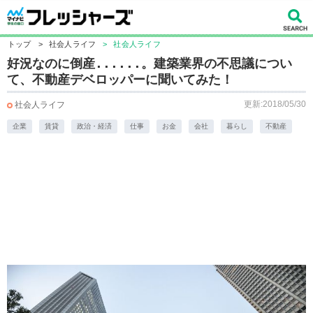
トップ
>
社会人ライフ
>
社会人ライフ
好況なのに倒産......。建築業界の不思議につい
て、不動産デベロッパーに聞いてみた！
更新:2018/05/30
社会人ライフ
企業
賃貸
政治・経済
仕事
お金
会社
暮らし
不動産