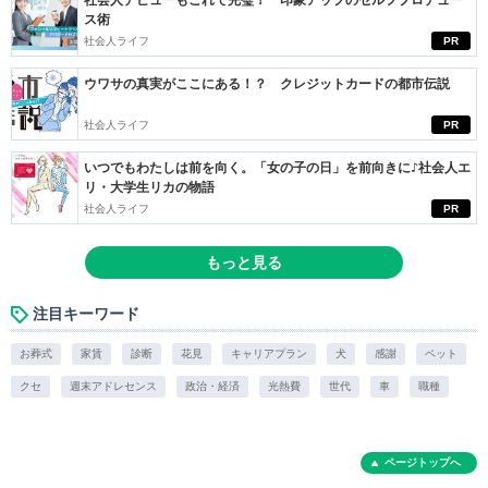
社会人デビューもこれで完璧！ 印象アップのセルフプロデュー
ス術
社会人ライフ
PR
ウワサの真実がここにある！？ クレジットカードの都市伝説
社会人ライフ
PR
いつでもわたしは前を向く。「女の子の日」を前向きに♪社会人エ
リ・大学生リカの物語
社会人ライフ
PR
もっと見る
注目キーワード
お葬式
家賃
診断
花見
キャリアプラン
犬
感謝
ペット
クセ
週末アドレセンス
政治・経済
光熱費
世代
車
職種
ページトップへ