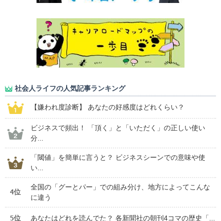
社会人ライフの人気記事ランキング
【嫌われ度診断】 あなたの好感度はどれくらい？
ビジネスで頻出！ 「頂く」と「いただく」の正しい使い
分...
「閾値」を簡単に言うと？ ビジネスシーンでの意味や使
い...
全国の「グーとパー」での組み分け、地方によってこんな
4位
に違う
5位
あなたはどれを読んでた？ 各新聞社の朝刊4コマの歴史「...